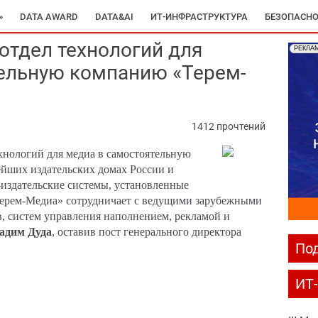
»
DATA AWARD
DATA&AI
ИТ-ИНФРАСТРУКТУРА
БЕЗОПАСНО
отдел технологий для
РЕКЛА
ельную компанию «Терем-
1412 прочтений
хнологий для медиа в самостоятельную
ейших издательских домах России и
издательские системы, установленные
Терем-Медиа» сотрудничает с ведущими зарубежными
, систем управления наполнением, рекламой и
адим Дуда
, оставив пост генерального директора
Под
ИТ