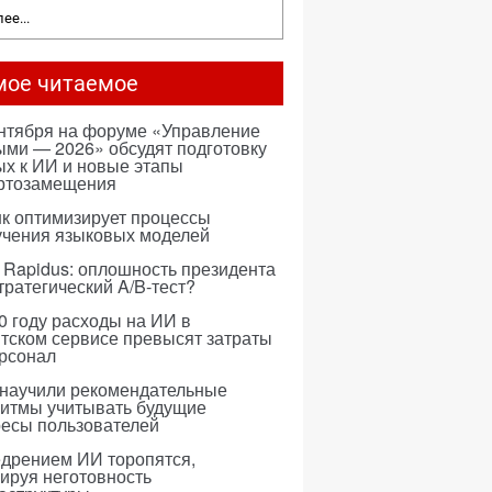
ее...
мое читаемое
ентября на форуме «Управление
ми — 2026» обсудят подготовку
х к ИИ и новые этапы
ртозамещения
к оптимизирует процессы
учения языковых моделей
 Rapidus: оплошность президента
тратегический A/B-тест?
0 году расходы на ИИ в
тском сервисе превысят затраты
ерсонал
 научили рекомендательные
ритмы учитывать будущие
ресы пользователей
едрением ИИ торопятся,
ируя неготовность