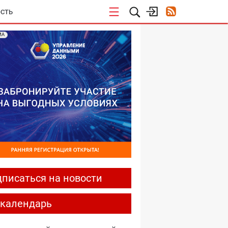
СТЬ
МА
писаться на новости
-календарь