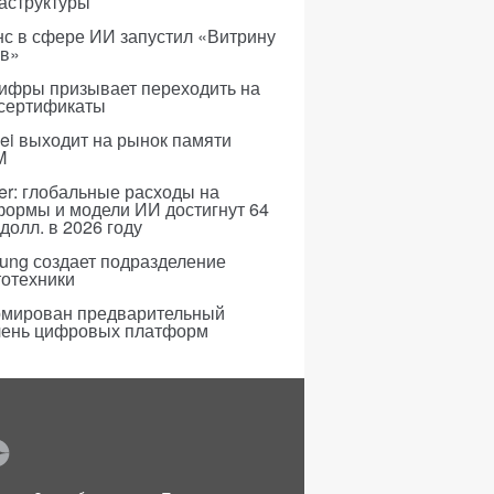
аструктуры
с в сфере ИИ запустил «Витрину
ов»
ифры призывает переходить на
 сертификаты
i выходит на рынок памяти
M
er: глобальные расходы на
формы и модели ИИ достигнут 64
долл. в 2026 году
ung создает подразделение
тотехники
мирован предварительный
чень цифровых платформ