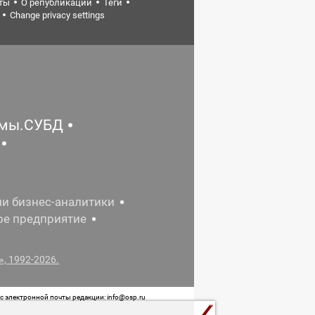
ты
О републикации
Теги
Change privacy settings
емы.СУБД
ии бизнес-аналитики
ое предприятие
, 1992-2026.
 электронной почты редакции: info@osp.ru
 от 05 июня 2015 г. выдано Роскомнадзором.