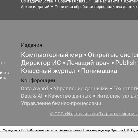
Об издательстве
Обратная связь
Как нас найти
Контак
Архив изданий
Политика обработки персональных данных
Издания
Компьютерный мир
Открытые сист
е
Директор ИС
Лечащий врач
Publish
ктр
Классный журнал
Понимашка
йств,
ии,
Конференции
Data Award
Управление данными
Технолог
Data & AI
Качество данных
Интеллектуальн
Управление бизнес-процессами
© ООО «Издательство «Открытые системы»
 Учредитель: ООО «Издательство «Открытые системы» Главный редактор: Христов П.В. Адрес
стная маркировка: 12+ Свидетельство о регистрации СМИ сетевого издания Эл.№ ФС77-62008