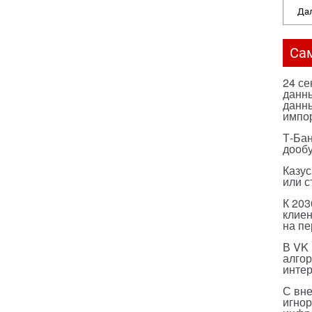
Дал
Са
24 с
данны
данны
импо
Т-Бан
дооб
Казус
или с
К 203
клиен
на п
В VK
алго
инте
С вн
игнор