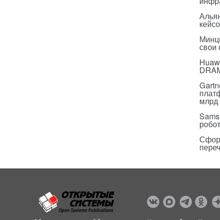
инфр
Альян
кейс
Минц
свои
Huawe
DRA
Gartn
плат
млрд 
Sams
робо
Сфор
пере