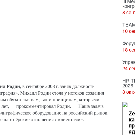
III М
конгр
8 сен
TEAM
10 се
Фору
18 се
Упра
24 се
HR T
2026
ил Родин
, в сентябре 2008 г. заняв должность
8 окт
графия». Михаил Родин стоял у истоков создания
им обязательствам, так и принципам, которыми
5 лет, — прокомментировал Родин. — Наша задача —
полиграфическое оборудование на российский рынок,
Ze
ка
е партнёрские отношения с клиентами».
пр
яд