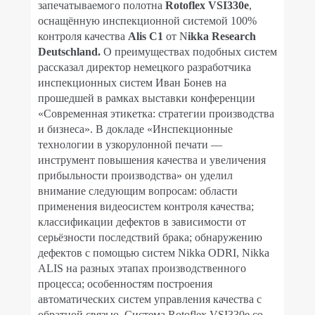
запечатываемого полотна
Rotoflex VSI330e
,
оснащённую инспекционной системой 100%
контроля качества
Alis C1
от N
ikka Research
Deutschland.
О преимуществах подобных систем
рассказал директор немецкого разработчика
инспекционных систем Иван Бонев на
прошедшей в рамках выставки конференции
«Современная этикетка: стратегии производства
и бизнеса». В докладе «Инспекционные
технологии в узкорулонной печати —
инструмент повышения качества и увеличения
прибыльности производства» он уделил
внимание следующим вопросам: области
применения видеосистем контроля качества;
классификации дефектов в зависимости от
серьёзности последствий брака; обнаружению
дефектов с помощью систем Nikka ODRI, Nikka
ALIS на разных этапах производственного
процесса; особенностям построения
автоматических систем управления качества с
обратной связью. Система Rotoflex VSI330e со