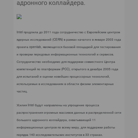
адронного коллайдера.
Intel продлила до 2011 года сотрудничество с Европейским центром
ядерных исследований (CERN) в рамках начатого в январе 2003 года
проекта openlab, являющегося базовой площадкой для тестирования
и проверки передовых информационных технологий и сервисов.
Сотрудничество необходимо для поддержки совместного Центра
компетенций по платформам (PCC), открытого в декабре 2005 года
для испытаний и оценки новейших процессорных технологий,
используемых в исследованиях в области физики элементарных
частиц.
Усилия Intel будут направлены на упрощение процесса
распространения огромных массивов данных в распределенной сети
большого адронного коллайдера, охватывающей 11
информационных центров по всему миру, для поддержки работы
порядка 140 исследовательских институтов в 33 странах.