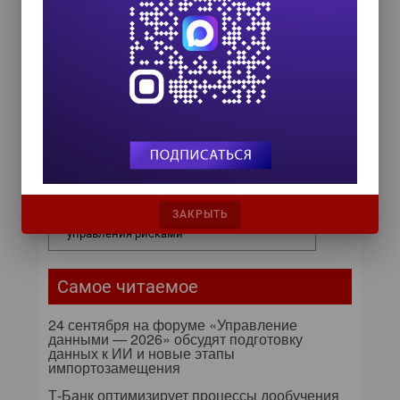
COMPENSATION & BENEFITS FORUM
RUSSIA 2026
15 октября 2026
ИИ в управлении продажами:
как компании используют
цифровых сотрудников для
снижения рисков и ускорения
сделок
ИИ в бизнесе: 54% компаний уже
ЗАКРЫТЬ
используют технологии для роста и
управления рисками
Самое читаемое
24 сентября на форуме «Управление
данными — 2026» обсудят подготовку
данных к ИИ и новые этапы
импортозамещения
Т-Банк оптимизирует процессы дообучения