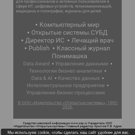
для профессионалов и активных пользователей в
сфере ИТ, цифровых устройств, телекоммуникаций,
медицины и полиграфии, журналы для детей.
Компьютерный мир
Открытые системы.СУБД
Директор ИС
Лечащий врач
Publish
Классный журнал
Понимашка
Data Award
Управление данными
Технологии бизнес-аналитики
Data & AI
Качество данных
Интеллектуальное предприятие
Управление бизнес-процессами
© ООО «Издательство «Открытые системы», 1992-
2026.
Средство массовой информации www.osp.ru Учредитель: ООО
«Издательство «Открытые системы» Главный редактор: Христов П.В. Адрес
электронной почты редакции: info@osp.ru
Мы используем cookie, чтобы сделать наш сайт удобнее для вас.
Телефон редакции: 7 (499) 703-18-54 Возрастная маркировка: 12+