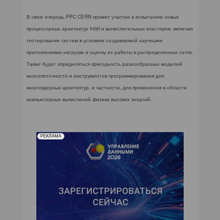
В свою очередь PPC CERN примет участие в испытаниях новых
процессорных архитектур Intel и вычислительных кластеров, включая
тестирование систем в условиях создаваемой научными
приложениями нагрузки и оценку их работы в распределенных сетях.
Также будет определяться пригодность разнообразных моделей
многопоточности и инструментов программирования для
многоядерных архитектур, в частности, для применения в области
компьютерных вычислений физики высоких энергий.
РЕКЛАМА