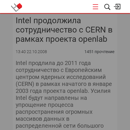
Intel продолжила
КОНФЕРЕНЦИИ
сотрудничество с CERN в
рамках проекта openlab
13:40 22.10.2008
1451 прочтение
Intel продлила до 2011 года
сотрудничество с Европейским
центром ядерных исследований
(CERN) в рамках начатого в январе
2003 года проекта openlab. Усилия
Intel будут направлены на
упрощение процесса
распространения огромных
массивов данных в
распределенной сети большого