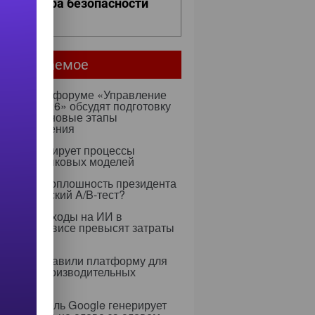
ро контура безопасности
ее...
мое читаемое
ентября на форуме «Управление
ми — 2026» обсудят подготовку
х к ИИ и новые этапы
ртозамещения
к оптимизирует процессы
учения языковых моделей
 Rapidus: оплошность президента
тратегический A/B-тест?
0 году расходы на ИИ в
тском сервисе превысят затраты
ерсонал
dia представили платформу для
 высокопроизводительных
слений
я ИИ-модель Google генерирует