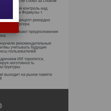
 целиком, а не слово за словом
рет на себя контроль над
егией гонок Формулы-1
азработал рецепт рекордно
гичного бургера
усы оспаривают предположения
ина
 научили рекомендательные
ритмы учитывать будущие
ресы пользователей
едрением ИИ торопятся,
ируя неготовность
аструктуры
i выходит на рынок памяти
M