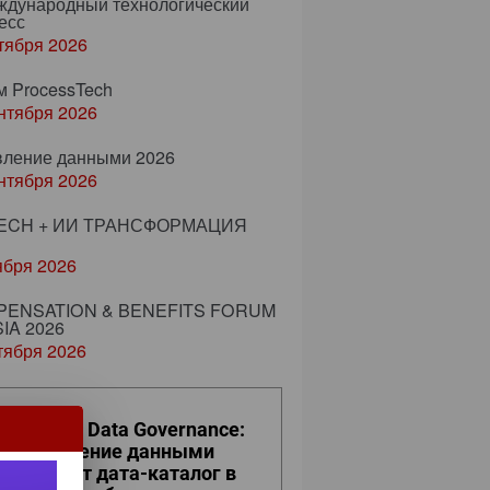
еждународный технологический
есс
тября 2026
м ProcessTech
нтября 2026
вление данными 2026
нтября 2026
ECH + ИИ ТРАНСФОРМАЦИЯ
ября 2026
ENSATION & BENEFITS FORUM
IA 2026
тября 2026
ro Trust и Data Governance:
к управление данными
евращает дата-каталог в