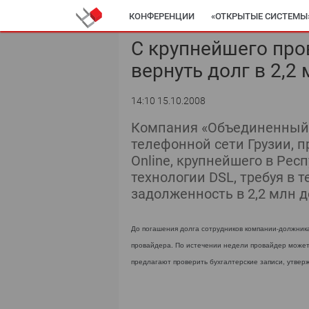
КОНФЕРЕНЦИИ
«ОТКРЫТЫЕ СИСТЕМЫ
С крупнейшего про
вернуть долг в 2,2
14:10 15.10.2008
Компания «Объединенный 
телефонной сети Грузии, 
Online, крупнейшего в Рес
технологии DSL, требуя в 
задолженность в 2,2 млн д
До погашения долга сотрудников компании-должника
провайдера. По истечении недели провайдер может
предлагают проверить бухгалтерские записи, утвер