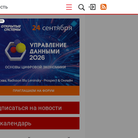
СТЬ
МА
писаться на новости
-календарь