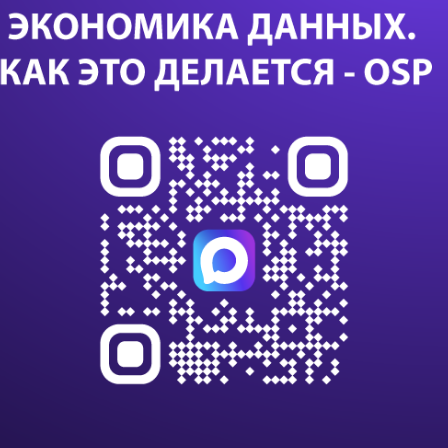
яд
Дал
Са
24 с
данны
данны
импо
Т-Бан
дооб
Казус
или с
К 203
клиен
на п
В Nvi
ИИ и
вычи
Нова