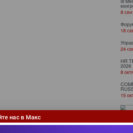
III М
конгр
8 сен
Фору
18 се
Упра
24 се
HR T
2026
8 окт
COMP
RUSS
15 ок
Ze
йте нас в Макс
ка
пр