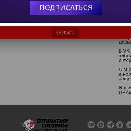
текст
ИИ бе
страт
ИИ р
эколо
ЗАКРЫТЬ
Какт
Дарв
В VK
алго
инте
С вн
игнор
инфр
Huawe
DRA