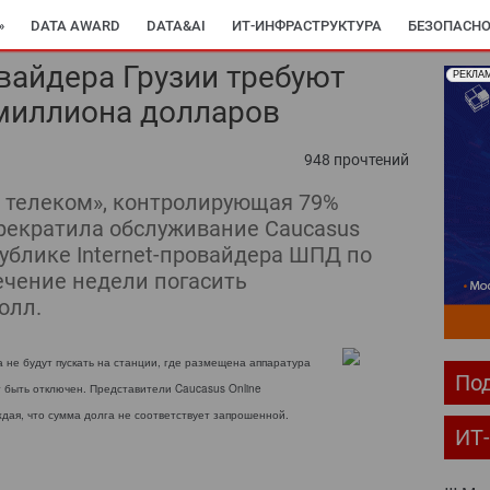
»
DATA AWARD
DATA&AI
ИТ-ИНФРАСТРУКТУРА
БЕЗОПАСНО
вайдера Грузии требуют
РЕКЛА
 миллиона долларов
948 прочтений
телеком», контролирующая 79%
прекратила обслуживание Caucasus
публике Internet-провайдера ШПД по
течение недели погасить
олл.
 не будут пускать на станции, где размещена аппаратура
Под
 быть отключен. Представители Caucasus Online
ждая, что сумма долга не соответствует запрошенной.
ИТ