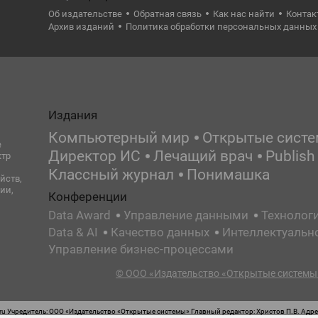
Об издательстве
Обратная связь
Как нас найти
Контак
Архив изданий
Политика обработки персональных данных
Издания
Компьютерный мир
Открытые сист
е
Директор ИС
Лечащий врач
Publish
ктр
Классный журнал
Понимашка
йств,
ии,
Конференции
Data Award
Управление данными
Технолог
Data & AI
Качество данных
Интеллектуальн
Управление бизнес-процессами
© ООО «Издательство «Открытые системы»
 Учредитель: ООО «Издательство «Открытые системы» Главный редактор: Христов П.В. Адрес