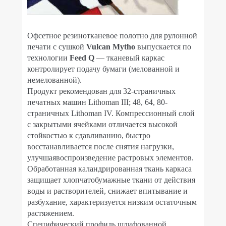
Офсетное резинотканевое полотно для рулонной
печати с сушкой
Vulcan Mytho
выпускается по
технологии
Feed Q
— тканевый каркас
контролирует подачу бумаги (мелованной и
немелованной).
Продукт рекомендован для 32-страничных
печатных машин Lithoman III; 48, 64, 80-
страничных Lithoman IV. Компрессионный слой
с закрытыми ячейками отличается высокой
стойкостью к сдавливанию, быстро
восстанавливается после снятия нагрузки,
улучшаявоспроизведение растровых элементов.
Обработанная каландрированная ткань каркаса
защищает хлопчатобумажные ткани от действия
воды и растворителей, снижает впитывание и
разбухание, характеризуется низким остаточным
растяжением.
Специфический профиль шлифованной