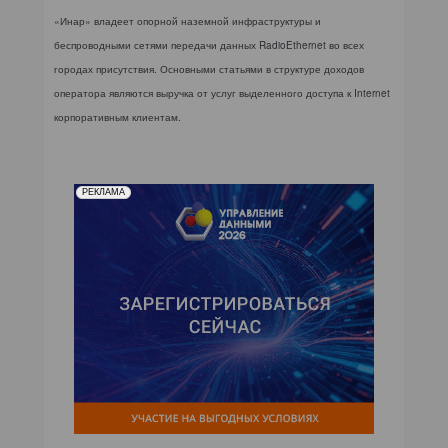
КОМПЬЮТЕРНЫЙ МИР
«Инар» владеет опорной наземной инфраструктуры и
беспроводными сетями передачи данных RadioEthernet во всех
ИТ В ЗДРАВООХРАНЕНИИ
городах присутствия. Основными статьями в структуре доходов
оператора являются выручка от услуг выделенного доступа к Internet
ПАРТНЕРСКИЕ ПРОЕКТЫ
корпоративным клиентам.
ИТ-КАЛЕНДАРЬ
РЕКЛАМА
ЭКСПЕРТИЗА
ПРЕСС-РЕЛИЗЫ
АРХИВ ЖУРНАЛОВ
ПОДПИСКА