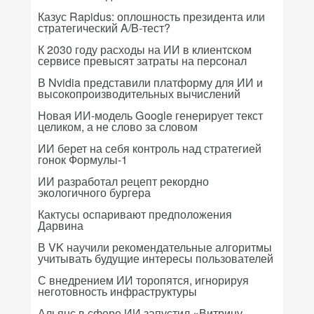
Казус Rapidus: оплошность президента или
стратегический A/B-тест?
К 2030 году расходы на ИИ в клиентском
сервисе превысят затраты на персонал
В Nvidia представили платформу для ИИ и
высокопроизводительных вычислений
Новая ИИ-модель Google генерирует текст
целиком, а не слово за словом
ИИ берет на себя контроль над стратегией
гонок Формулы-1
ИИ разработал рецепт рекордно
экологичного бургера
Кактусы оспаривают предположения
Дарвина
В VK научили рекомендательные алгоритмы
учитывать будущие интересы пользователей
С внедрением ИИ торопятся, игнорируя
неготовность инфраструктуры
Альянс в сфере ИИ запустил «Витрину