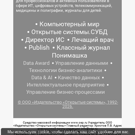
для профессионалов и активных пользователей в
сфере ИТ, цифровых устройств, телекоммуникаций,
медицины и полиграфии, журналы для детей.
Компьютерный мир
Открытые системы.СУБД
Директор ИС
Лечащий врач
Publish
Классный журнал
Понимашка
Data Award
Управление данными
Технологии бизнес-аналитики
Data & AI
Качество данных
Интеллектуальное предприятие
Управление бизнес-процессами
© ООО «Издательство «Открытые системы», 1992-
2026.
Средство массовой информации www.osp.ru Учредитель: ООО
«Издательство «Открытые системы» Главный редактор: Христов П.В. Адрес
электронной почты редакции: info@osp.ru
Мы используем cookie, чтобы сделать наш сайт удобнее для вас.
Телефон редакции: 7 (499) 703-18-54 Возрастная маркировка: 12+
Свидетельство о регистрации СМИ сетевого издания Эл.№ ФС77-62008 от