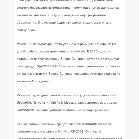
о несуществующих в действительности ошибках, уязвимостях в
системе безопасности компьютера и тому подобных вещах с целью
заставить пользователя купить ненужное ему программное
обеспечение. Кто именно будет привлечен к суду, выяснится в
понедельник.
Microsoft и прокуратура штата уже не в первый раз объединяются
для борьбы с распространителями scareware. В 2005 году они
подали иск против компании Secure Computer, которая, рекламируя
свой продукт Spyware Cleaner, использовала фальшивые сообщения
об ошибках. В итоге Secure Computer пришлось урегулировать дело,
выплатив 1 млн долл.
Ранее прокуратура и сама привлекала к суду такие компании, как
Securelink Networks и High Falls Media, а также авторов программы
QuickShield. Все они применяли обманные методы рекламы.
Сейчас самым известным представителем scareware является
программа под названием Antivirus XP 2008. Она часто
устанавливается на компьютере в обход разрешения пользователя и