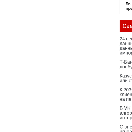
Биз
пр
Са
24 с
данны
данны
импо
Т-Бан
дооб
Казус
или с
К 203
клиен
на п
В VK
алго
инте
С вн
игнор