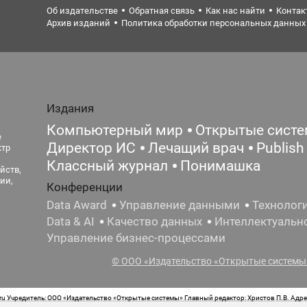
Об издательстве
Обратная связь
Как нас найти
Контак
Архив изданий
Политика обработки персональных данных
Издания
Компьютерный мир
Открытые сист
е
Директор ИС
Лечащий врач
Publish
ктр
Классный журнал
Понимашка
йств,
ии,
Конференции
Data Award
Управление данными
Технолог
Data & AI
Качество данных
Интеллектуальн
Управление бизнес-процессами
© ООО «Издательство «Открытые системы»
 Учредитель: ООО «Издательство «Открытые системы» Главный редактор: Христов П.В. Адрес
стная маркировка: 12+ Свидетельство о регистрации СМИ сетевого издания Эл.№ ФС77-62008