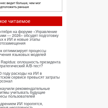
нес видит больше, чем мог
едположить раньше
мое читаемое
ентября на форуме «Управление
ми — 2026» обсудят подготовку
х к ИИ и новые этапы
ртозамещения
к оптимизирует процессы
учения языковых моделей
 Rapidus: оплошность президента
тратегический A/B-тест?
0 году расходы на ИИ в
тском сервисе превысят затраты
ерсонал
 научили рекомендательные
ритмы учитывать будущие
ресы пользователей
едрением ИИ торопятся,
ируя неготовность