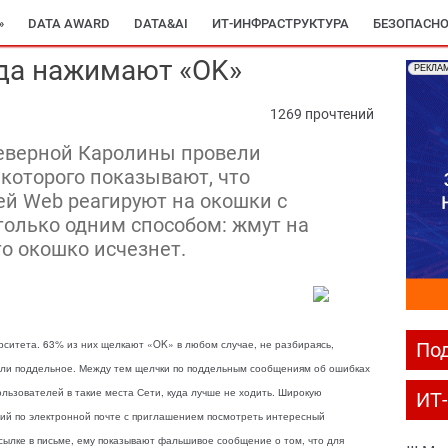
»
DATA AWARD
DATA&AI
ИТ-ИНФРАСТРУКТУРА
БЕЗОПАСНО
да нажимают «OK»
РЕКЛА
1269 прочтений
Северной Каролины провели
 которого показывают, что
й Web реагируют на окошки с
олько одним способом: жмут на
то окошко исчезнет.
рситета. 63% из них щелкают «OK» в любом случае, не разбираясь,
Под
или поддельное. Между тем щелчки по поддельным сообщениям об ошибках
ользователей в такие места Сети, куда лучше не ходить. Широкую
ИТ
ний по электронной почте с приглашением посмотреть интересный
ссылке в письме, ему показывают фальшивое сообщение о том, что для