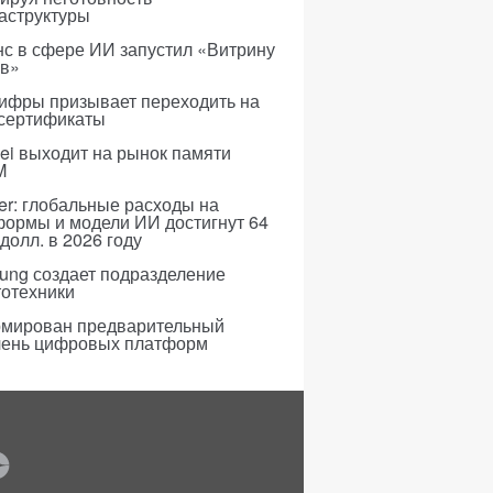
аструктуры
с в сфере ИИ запустил «Витрину
ов»
ифры призывает переходить на
 сертификаты
i выходит на рынок памяти
M
er: глобальные расходы на
формы и модели ИИ достигнут 64
долл. в 2026 году
ung создает подразделение
тотехники
мирован предварительный
чень цифровых платформ