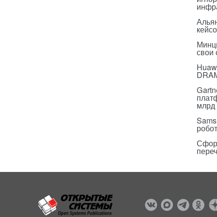
инфр
Альян
кейс
Минц
свои
Huawe
DRA
Gartn
плат
млрд 
Sams
робо
Сфор
пере