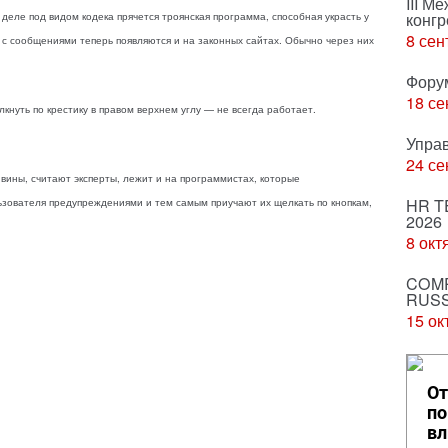
III М
конгр
деле под видом кодека прячется троянская программа, способная украсть у
8 сен
 с сообщениями теперь появляются и на законных сайтах. Обычно через них
Фору
18 се
нуть по крестику в правом верхнем углу — не всегда работает.
Упра
24 се
вины, считают эксперты, лежит и на программистах, которые
HR T
ователя предупреждениями и тем самым приучают их щелкать по кнопкам,
2026
8 окт
COMP
RUSS
15 ок
От
по
вл