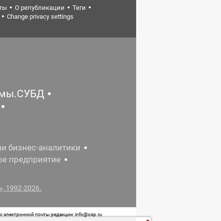
ты
О републикации
Теги
Change privacy settings
емы.СУБД
ии бизнес-аналитики
ое предприятие
, 1992-2026.
 электронной почты редакции: info@osp.ru
 от 05 июня 2015 г. выдано Роскомнадзором.