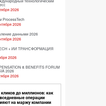
еждународный технологический
есс
тября 2026
м ProcessTech
нтября 2026
вление данными 2026
нтября 2026
ECH + ИИ ТРАНСФОРМАЦИЯ
ября 2026
ENSATION & BENEFITS FORUM
IA 2026
тября 2026
 кликов до миллионов: как
вседневные операции
ияют на маржу компании