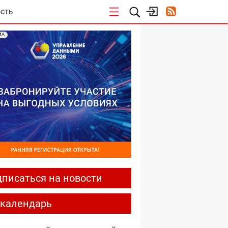
СТЬ
МА
писаться на новости
-календарь