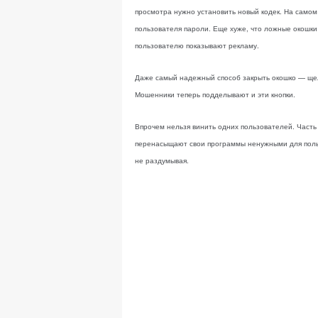
просмотра нужно установить новый кодек. На самом 
пользователя пароли. Еще хуже, что ложные окошки
пользователю показывают рекламу.
Даже самый надежный способ закрыть окошко — щелк
Мошенники теперь подделывают и эти кнопки.
Впрочем нельзя винить одних пользователей. Часть 
перенасыщают свои программы ненужными для польз
не раздумывая.