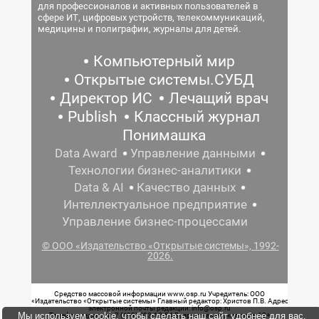
для профессионалов и активных пользователей в
сфере ИТ, цифровых устройств, телекоммуникаций,
медицины и полиграфии, журналы для детей.
Компьютерный мир
Открытые системы.СУБД
Директор ИС
Лечащий врач
Publish
Классный журнал
Понимашка
Data Award
Управление данными
Технологии бизнес-аналитики
Data & AI
Качество данных
Интеллектуальное предприятие
Управление бизнес-процессами
© ООО «Издательство «Открытые системы», 1992-
2026.
Средство массовой информации www.osp.ru Учредитель: ООО
«Издательство «Открытые системы» Главный редактор: Христов П.В. Адрес
электронной почты редакции: info@osp.ru
Мы используем cookie, чтобы сделать наш сайт удобнее для вас.
Телефон редакции: 7 (499) 703-18-54 Возрастная маркировка: 12+