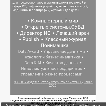
для профессионалов и активных пользователей в
сфере ИТ, цифровых устройств, телекоммуникаций,
медицины и полиграфии, журналы для детей.
Компьютерный мир
Открытые системы.СУБД
Директор ИС
Лечащий врач
Publish
Классный журнал
Понимашка
Data Award
Управление данными
Технологии бизнес-аналитики
Data & AI
Качество данных
Интеллектуальное предприятие
Управление бизнес-процессами
© ООО «Издательство «Открытые системы», 1992-
2026.
Средство массовой информации www.osp.ru Учредитель: ООО
«Издательство «Открытые системы» Главный редактор: Христов П.В. Адрес
электронной почты редакции: info@osp.ru
Мы используем cookie, чтобы сделать наш сайт удобнее для вас.
Телефон редакции: 7 (499) 703-18-54 Возрастная маркировка: 12+