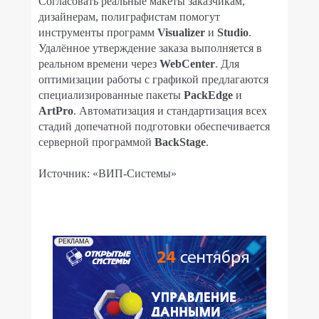
Согласовать реальные макеты заказчикам,
дизайнерам, полиграфистам помогут
инструменты программ
Visuаlizer
и
Studio
.
Удалённое утверждение заказа выполняется в
реальном времени через
WebCenter
. Для
оптимизации работы с графикой предлагаются
специализированные пакеты
PackEdge
и
ArtPro
. Автоматизация и стандартизация всех
стадий допечатной подготовки обеспечивается
серверной программой
BackStage
.
Источник: «ВИП-Системы»
РЕКЛАМА