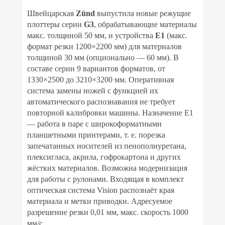
Швейцарская
Zünd
выпустила новые режущие
плоттеры серии
G3
, обрабатывающие материалы
макс. толщиной 50 мм, и устройства
E1
(макс.
формат резки 1200×2200 мм) для материалов
толщиной 30 мм (опционально — 60 мм). В
составе серии 9 вариантов форматов, от
1330×2500 до 3210×3200 мм. Оперативная
система замены ножей с функцией их
автоматического распознавания не требует
повторной калибровки машины. Назначение Е1
— работа в паре с широкоформатными
планшетными принтерами, т. е. порезка
запечатанных носителей из пенополиуретана,
плексигласа, акрила, гофрокартона и других
жёстких материалов. Возможна модернизация
для работы с рулонами. Входящая в комплект
оптическая система Vision распознаёт края
материала и метки приводки. Адресуемое
разрешение резки 0,01 мм, макс. скорость 1000
мм/с.