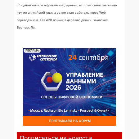
об одном жителе африканской деревни, который самостоятельно
изучил английский язык, а затем стал работать через Web
переводчиком. Так Web принес в деревню деньги, заключил
Бернерс-Ли.
РЕКЛАМА
Подписаться на новости