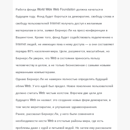
Работа фонда World Wide Web Foundation должна начаться в
будущем году. Фонд будет бороться за демократию, свободу слова и
свободу пользователей Internet получать доступ к желаемым
материалам в сети, заявил Бернерс-Ли на пресс-конференции в
Вашингтоне. Кроме того, фонд будет содействовать подключению к
Internet людей, не имеющих пока к нему доступа — а они составляют
порядка 80% населения мира. Цели, разумеется, масштабные, но
Бернерс-Ли уверен, что Web в состоянии приносить пользу
человечеству в целом, а не только бизнесменам с самыми новыми
карманными компьютерами.
Однако Бернерс-Ли не намерен полностью определять будущий
облик Web. У его идей был предел. Новое поколение пользователей
должно считать Web чистым холстом. Впрочем две цели для
будущего Web он назвал: это создание новых форм демократии, в
том числе меритократии, и улучшение здравоохранения.
Ранее, рассказал Бернерс-Ли, у него были сомнения в
необходимости нести Web в отсталые районы мира, где есть
проблемы даже с едой и питьевой водой. Но затем ему рассказали