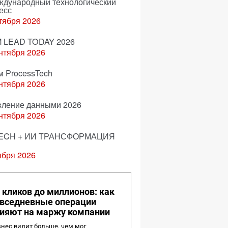
еждународный технологический
есс
тября 2026
 LEAD TODAY 2026
нтября 2026
м ProcessTech
нтября 2026
вление данными 2026
нтября 2026
ECH + ИИ ТРАНСФОРМАЦИЯ
ября 2026
 кликов до миллионов: как
вседневные операции
ияют на маржу компании
нес видит больше, чем мог