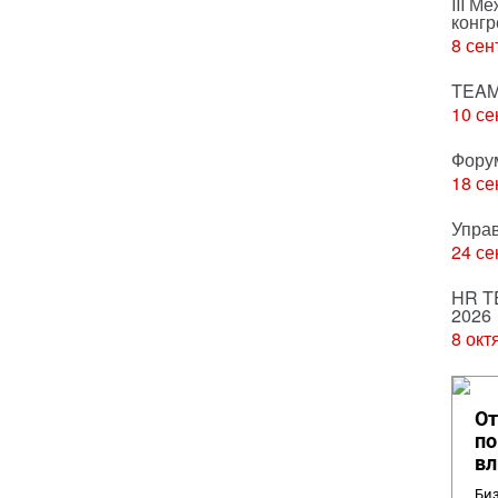
III М
конгр
8 сен
TEAM
10 се
Фору
18 се
Упра
24 се
HR T
2026
8 окт
От
по
вл
Биз