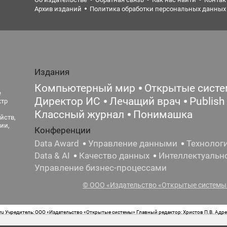
Архив изданий
Политика обработки персональных данных
Издания
Компьютерный мир
Открытые сист
е
Директор ИС
Лечащий врач
Publish
ктр
Классный журнал
Понимашка
йств,
ии,
Конференции
Data Award
Управление данными
Технолог
Data & AI
Качество данных
Интеллектуальн
Управление бизнес-процессами
© ООО «Издательство «Открытые системы»
 Учредитель: ООО «Издательство «Открытые системы» Главный редактор: Христов П.В. Адрес
стная маркировка: 12+ Свидетельство о регистрации СМИ сетевого издания Эл.№ ФС77-62008