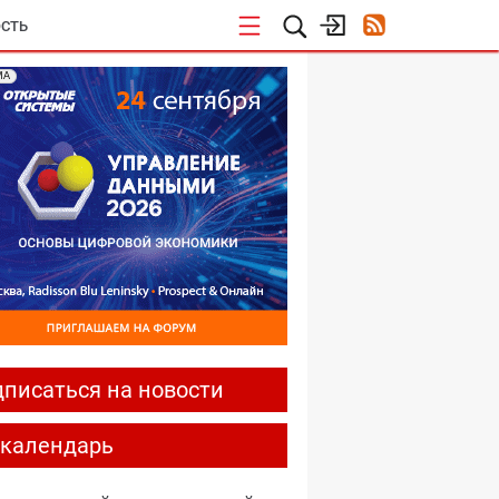
СТЬ
МА
писаться на новости
-календарь