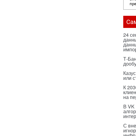
пр
Са
24 с
данны
данны
импо
Т-Бан
дооб
Казус
или с
К 203
клиен
на п
В VK
алго
инте
С вн
игнор
инфр