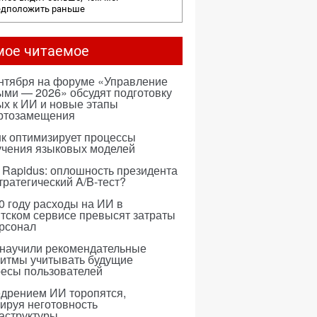
едположить раньше
мое читаемое
ентября на форуме «Управление
ми — 2026» обсудят подготовку
х к ИИ и новые этапы
ртозамещения
к оптимизирует процессы
учения языковых моделей
 Rapidus: оплошность президента
тратегический A/B-тест?
0 году расходы на ИИ в
тском сервисе превысят затраты
ерсонал
 научили рекомендательные
ритмы учитывать будущие
ресы пользователей
едрением ИИ торопятся,
ируя неготовность
аструктуры