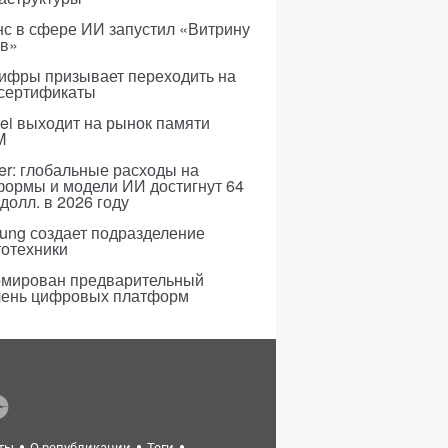
с в сфере ИИ запустил «Витрину
ов»
ифры призывает переходить на
 сертификаты
i выходит на рынок памяти
M
er: глобальные расходы на
формы и модели ИИ достигнут 64
долл. в 2026 году
ung создает подразделение
тотехники
мирован предварительный
чень цифровых платформ
ты
О републикации
Теги