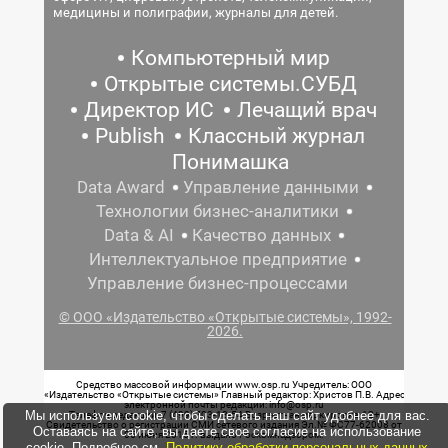
медицины и полиграфии, журналы для детей.
Компьютерный мир
Открытые системы.СУБД
Директор ИС
Лечащий врач
Publish
Классный журнал
Понимашка
Data Award
Управление данными
Технологии бизнес-аналитики
Data & AI
Качество данных
Интеллектуальное предприятие
Управление бизнес-процессами
© ООО «Издательство «Открытые системы», 1992-
2026.
Средство массовой информации www.osp.ru Учредитель: ООО
«Издательство «Открытые системы» Главный редактор: Христов П.В. Адрес
электронной почты редакции: info@osp.ru
Мы используем cookie, чтобы сделать наш сайт удобнее для вас.
Телефон редакции: 7 (499) 703-18-54 Возрастная маркировка: 12+
Свидетельство о регистрации СМИ сетевого издания Эл.№ ФС77-62008 от
Оставаясь на сайте, вы даете свое согласие на использование
05 июня 2015 г. выдано Роскомнадзором.
cookie. Подробнее см.
Политику обработки персональных данных