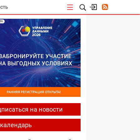
СТЬ
МА
писаться на новости
-календарь