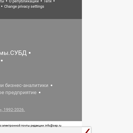
ты
О републикации
Теги
Change privacy settings
емы.СУБД
ии бизнес-аналитики
ое предприятие
, 1992-2026.
 электронной почты редакции: info@osp.ru
 от 05 июня 2015 г. выдано Роскомнадзором.