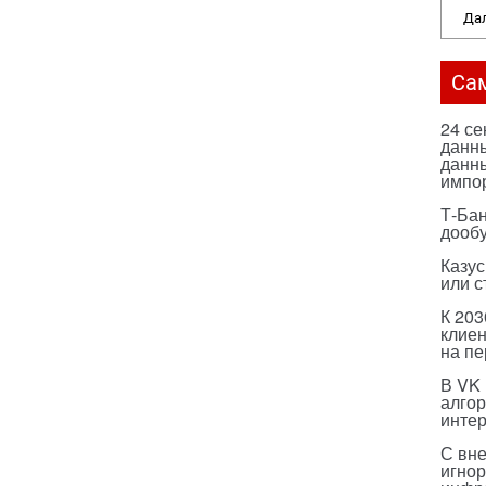
Дал
Са
24 с
данны
данны
импо
Т-Бан
дооб
Казус
или с
К 203
клиен
на п
В VK
алго
инте
С вн
игнор