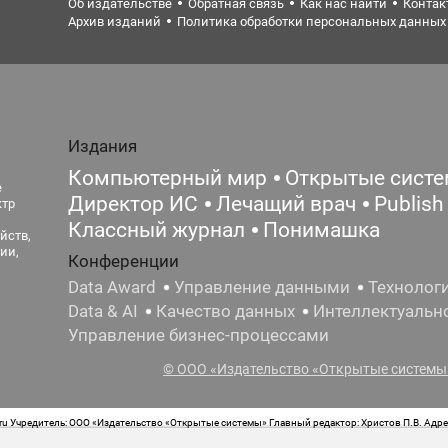
Об издательстве
Обратная связь
Как нас найти
Контак
Архив изданий
Политика обработки персональных данных
Издания
Компьютерный мир
Открытые сист
е
Директор ИС
Лечащий врач
Publish
ктр
Классный журнал
Понимашка
йств,
ии,
Конференции
Data Award
Управление данными
Технолог
Data & AI
Качество данных
Интеллектуальн
Управление бизнес-процессами
© ООО «Издательство «Открытые системы»
 Учредитель: ООО «Издательство «Открытые системы» Главный редактор: Христов П.В. Адрес
стная маркировка: 12+ Свидетельство о регистрации СМИ сетевого издания Эл.№ ФС77-62008