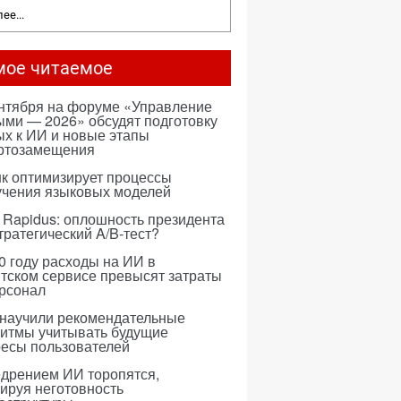
ее...
мое читаемое
ентября на форуме «Управление
ми — 2026» обсудят подготовку
х к ИИ и новые этапы
ртозамещения
к оптимизирует процессы
учения языковых моделей
 Rapidus: оплошность президента
тратегический A/B-тест?
0 году расходы на ИИ в
тском сервисе превысят затраты
ерсонал
 научили рекомендательные
ритмы учитывать будущие
ресы пользователей
едрением ИИ торопятся,
ируя неготовность