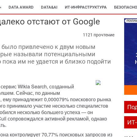
»
DATA AWARD
DATA&AI
ИТ-ИНФРАСТРУКТУРА
БЕЗОПАСНО
 далеко отстают от Google
РЕКЛА
1121 прочтение
 было привлечено к двум новым
орые называли потенциальными
 пока им не удается и близко подойти
сервис Wikia Search, созданный
олшем. Сейчас, по данным
, ему принадлежит 0,000079% поискового рынка
ого принимало участие несколько специалистов
Под
добился несколько большего успеха — он
Cuil сопровождался активной рекламой, однако
ИТ
ть.
с она контролирует 70,77% поисковых запросов из