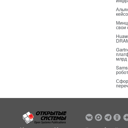
инфр
Альян
кейс
Минц
свои
Huawe
DRA
Gartn
плат
млрд 
Sams
робо
Сфор
пере