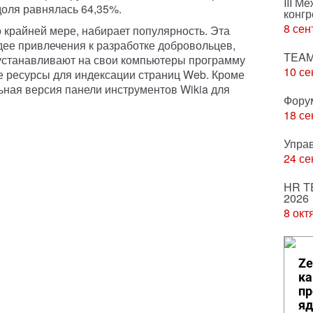
III М
доля равнялась 64,35%.
конгр
8 сен
 по крайней мере, набирает популярность. Эта
дее привлечения к разработке добровольцев,
TEAM
устанавливают на свои компьютеры программу
10 се
е ресурсы для индексации страниц Web. Кроме
ная версия панели инструментов Wikia для
Фору
18 се
Упра
24 се
HR T
2026
8 окт
Ze
ка
пр
яд