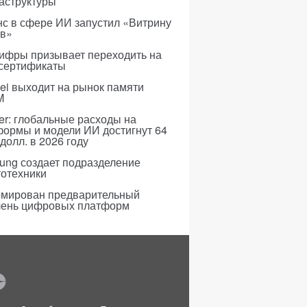
аструктуры
с в сфере ИИ запустил «Витрину
ов»
ифры призывает переходить на
 сертификаты
i выходит на рынок памяти
M
er: глобальные расходы на
формы и модели ИИ достигнут 64
долл. в 2026 году
ung создает подразделение
тотехники
мирован предварительный
чень цифровых платформ