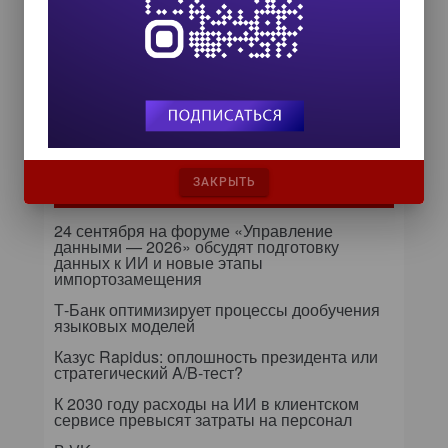
Zero Trust и Data Governance:
как управление данными
превращает дата-каталог в
ядро контура безопасности
Далее...
ЗАКРЫТЬ
Самое читаемое
24 сентября на форуме «Управление
данными — 2026» обсудят подготовку
данных к ИИ и новые этапы
импортозамещения
Т-Банк оптимизирует процессы дообучения
языковых моделей
Казус Rapidus: оплошность президента или
стратегический A/B-тест?
К 2030 году расходы на ИИ в клиентском
сервисе превысят затраты на персонал