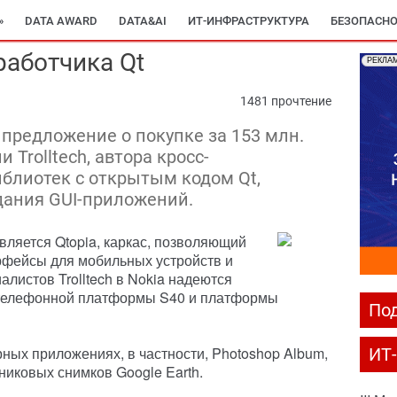
»
DATA AWARD
DATA&AI
ИТ-ИНФРАСТРУКТУРА
БЕЗОПАСНО
работчика Qt
РЕКЛА
1481 прочтение
 предложение о покупке за 153 млн.
Trolltech, автора кросс-
блиотек с открытым кодом Qt,
дания GUI-приложений.
является Qtopia, каркас, позволяющий
рфейсы для мобильных устройств и
листов Trolltech в Nokia надеются
телефонной платформы S40 и платформы
Под
ных приложениях, в частности, Photoshop Album,
ИТ
тниковых снимков Google Earth.