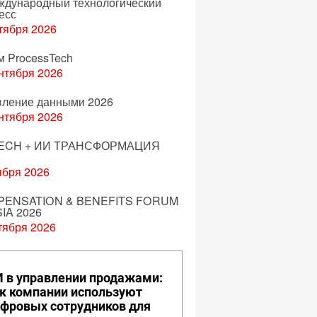
еждународный технологический
есс
тября 2026
м ProcessTech
нтября 2026
вление данными 2026
нтября 2026
ECH + ИИ ТРАНСФОРМАЦИЯ
ября 2026
ENSATION & BENEFITS FORUM
IA 2026
тября 2026
 в управлении продажами:
к компании используют
фровых сотрудников для