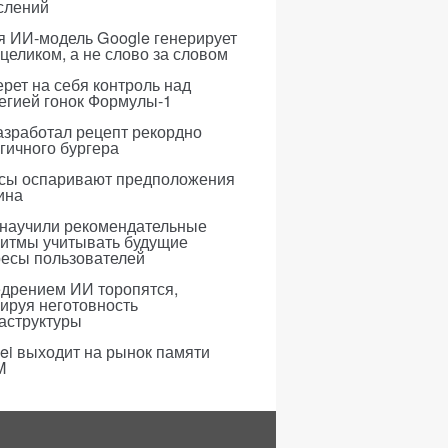
слений
я ИИ-модель Google генерирует
 целиком, а не слово за словом
рет на себя контроль над
егией гонок Формулы-1
азработал рецепт рекордно
гичного бургера
усы оспаривают предположения
ина
 научили рекомендательные
ритмы учитывать будущие
ресы пользователей
едрением ИИ торопятся,
ируя неготовность
аструктуры
i выходит на рынок памяти
M