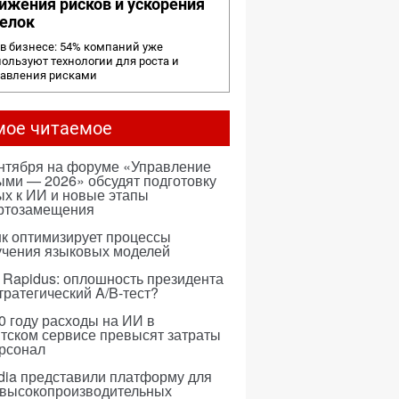
ижения рисков и ускорения
елок
в бизнесе: 54% компаний уже
ользуют технологии для роста и
равления рисками
мое читаемое
ентября на форуме «Управление
ми — 2026» обсудят подготовку
х к ИИ и новые этапы
ртозамещения
к оптимизирует процессы
учения языковых моделей
 Rapidus: оплошность президента
тратегический A/B-тест?
0 году расходы на ИИ в
тском сервисе превысят затраты
ерсонал
dia представили платформу для
 высокопроизводительных