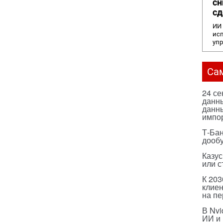
сн
сд
ИИ 
исп
уп
Са
24 с
данны
данны
импо
Т-Бан
дооб
Казус
или с
К 203
клиен
на п
В Nvi
ИИ и