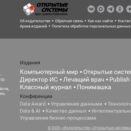
Об издательстве
Обратная связь
Как нас найти
Контак
Архив изданий
Политика обработки персональных данных
Издания
Компьютерный мир
Открытые сист
е
Директор ИС
Лечащий врач
Publish
ктр
Классный журнал
Понимашка
йств,
ии,
Конференции
Data Award
Управление данными
Технолог
Data & AI
Качество данных
Интеллектуальн
Управление бизнес-процессами
© ООО «Издательство «Открытые системы»