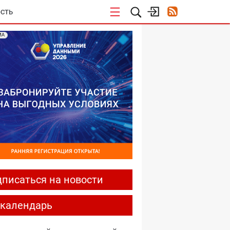
СТЬ
МА
писаться на новости
-календарь