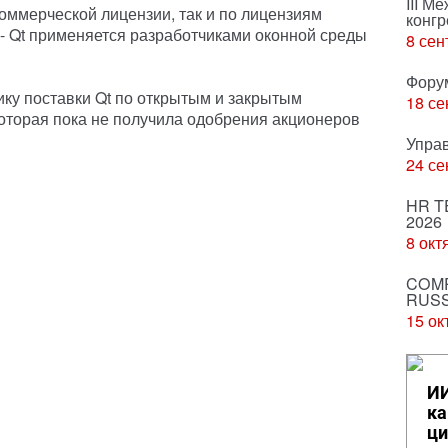
III М
оммерческой лицензии, так и по лицензиям
конгр
 - Qt применяется разработчиками оконной среды
8 сен
Фору
ику поставки Qt по открытым и закрытым
18 се
оторая пока не получила одобрения акционеров
Упра
24 се
HR T
2026
8 окт
COMP
RUSS
15 ок
ИИ
ка
ци