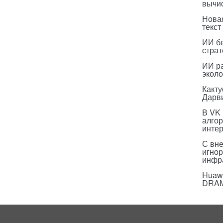
вычи
Нова
текст
ИИ бе
страт
ИИ р
эколо
Какт
Дарв
В VK
алго
инте
С вн
игнор
инфр
Huawe
DRA