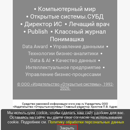
Компьютерный мир
Открытые системы.СУБД
Директор ИС
Лечащий врач
Publish
Классный журнал
Понимашка
Data Award
Управление данными
Технологии бизнес-аналитики
Data & AI
Качество данных
Интеллектуальное предприятие
Управление бизнес-процессами
© ООО «Издательство «Открытые системы», 1992-
2026.
Средство массовой информации www.osp.ru Учредитель: ООО
«Издательство «Открытые системы» Главный редактор: Христов П.В. Адрес
электронной почты редакции: info@osp.ru
Мы используем cookie, чтобы сделать наш сайт удобнее для вас.
Телефон редакции: 7 (499) 703-18-54 Возрастная маркировка: 12+
Свидетельство о регистрации СМИ сетевого издания Эл.№ ФС77-62008 от
Оставаясь на сайте, вы даете свое согласие на использование
05 июня 2015 г. выдано Роскомнадзором.
cookie. Подробнее см.
Политику обработки персональных данных
Закрыть