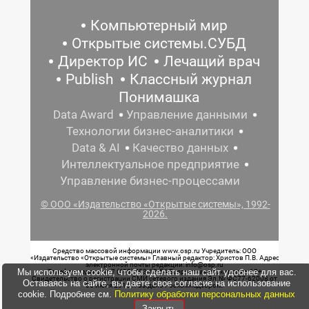
Компьютерный мир
Открытые системы.СУБД
Директор ИС
Лечащий врач
Publish
Классный журнал
Понимашка
Data Award
Управление данными
Технологии бизнес-аналитики
Data & AI
Качество данных
Интеллектуальное предприятие
Управление бизнес-процессами
© ООО «Издательство «Открытые системы», 1992-
2026.
Средство массовой информации www.osp.ru Учредитель: ООО
«Издательство «Открытые системы» Главный редактор: Христов П.В. Адрес
электронной почты редакции: info@osp.ru
Мы используем cookie, чтобы сделать наш сайт удобнее для вас.
Телефон редакции: 7 (499) 703-18-54 Возрастная маркировка: 12+
Свидетельство о регистрации СМИ сетевого издания Эл.№ ФС77-62008 от
Оставаясь на сайте, вы даете свое согласие на использование
05 июня 2015 г. выдано Роскомнадзором.
cookie. Подробнее см.
Политику обработки персональных данных
Закрыть