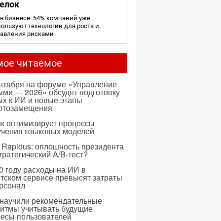
елок
в бизнесе: 54% компаний уже
ользуют технологии для роста и
равления рисками
мое читаемое
ентября на форуме «Управление
ми — 2026» обсудят подготовку
х к ИИ и новые этапы
ртозамещения
к оптимизирует процессы
учения языковых моделей
 Rapidus: оплошность президента
тратегический A/B-тест?
0 году расходы на ИИ в
тском сервисе превысят затраты
ерсонал
 научили рекомендательные
ритмы учитывать будущие
ресы пользователей