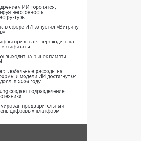
едрением ИИ торопятся,
ируя неготовность
аструктуры
с в сфере ИИ запустил «Витрину
ов»
ифры призывает переходить на
 сертификаты
i выходит на рынок памяти
M
er: глобальные расходы на
формы и модели ИИ достигнут 64
долл. в 2026 году
ung создает подразделение
тотехники
мирован предварительный
чень цифровых платформ