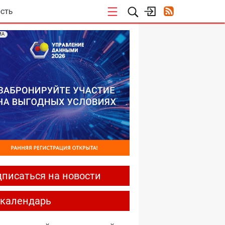
СТЬ
МА
писаться на новости
-календарь