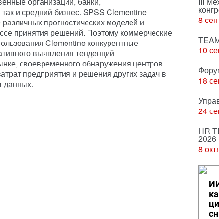
твенные организации, банки,
III М
конгр
так и средний бизнес. SPSS Clementine
8 сен
 различных прогностических моделей и
ессе принятия решений. Поэтому коммерческие
TEAM
спользования Clementine конкурентные
10 се
ративного выявления тенденций
рынке, своевременного обнаружения центров
Фору
затрат предприятия и решения других задач в
18 се
в данных.
Упра
24 се
HR T
2026
8 окт
ИИ
ка
ци
сн