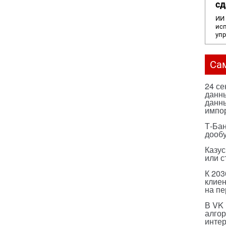
сд
ИИ 
исп
уп
Са
24 с
данны
данны
импо
Т-Бан
дооб
Казус
или с
К 203
клиен
на п
В VK
алго
инте