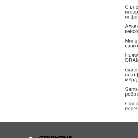
С вн
игнор
инфр
Альян
кейс
Минц
свои
Huawe
DRA
Gartn
плат
млрд 
Sams
робо
Сфор
пере