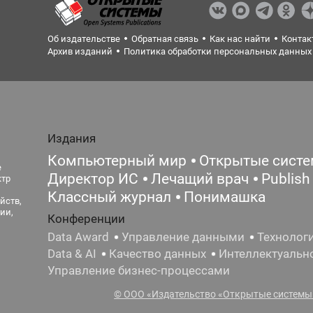
Об издательстве
Обратная связь
Как нас найти
Контак
Архив изданий
Политика обработки персональных данных
Издания
Компьютерный мир
Открытые сист
е
Директор ИС
Лечащий врач
Publish
ктр
Классный журнал
Понимашка
йств,
ии,
Конференции
Data Award
Управление данными
Технолог
Data & AI
Качество данных
Интеллектуальн
Управление бизнес-процессами
© ООО «Издательство «Открытые системы»