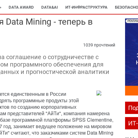
»
DATA AWARD
DATA&AI
ИТ-ИНФРАСТРУКТУРА
БЕЗОПАСНО
 Data Mining - теперь в
РЕКЛА
1039 прочтений
а соглашение о сотрудничестве с
ком программного обеспечения для
данных и прогностической аналитики
ется единственным в России
дрять программные продукты этой
ктов по созданию корпоративных
Под
ам представителей "АйТи", компания намерена
а базе программной платформы SPSS Clementine,
ИТ
07 год, занимает ведущее положение на мировом
йТи" считают, что заказчиками систем Data Mining