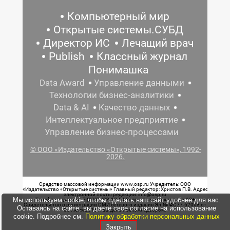
Компьютерный мир
Открытые системы.СУБД
Директор ИС
Лечащий врач
Publish
Классный журнал
Понимашка
Data Award
Управление данными
Технологии бизнес-аналитики
Data & AI
Качество данных
Интеллектуальное предприятие
Управление бизнес-процессами
© ООО «Издательство «Открытые системы», 1992-
2026.
Средство массовой информации www.osp.ru Учредитель: ООО
«Издательство «Открытые системы» Главный редактор: Христов П.В. Адрес
электронной почты редакции: info@osp.ru
Мы используем cookie, чтобы сделать наш сайт удобнее для вас.
Телефон редакции: 7 (499) 703-18-54 Возрастная маркировка: 12+
Свидетельство о регистрации СМИ сетевого издания Эл.№ ФС77-62008 от
Оставаясь на сайте, вы даете свое согласие на использование
05 июня 2015 г. выдано Роскомнадзором.
cookie. Подробнее см.
Политику обработки персональных данных
Закрыть