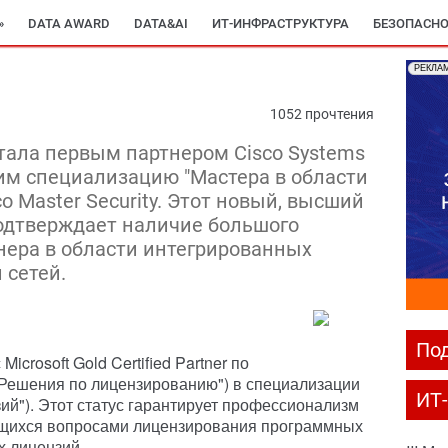
»
DATA AWARD
DATA&AI
ИТ-ИНФРАСТРУКТУРА
БЕЗОПАСНО
РЕКЛА
1052 прочтения
тала первым партнером Cisco Systems
им специализацию "Мастера в области
 Master Security. Этот новый, высший
одтверждает наличие большого
нера в области интегрированных
 сетей.
Под
icrosoft Gold Certified Partner по
("Решения по лицензированию") в специализации
ИТ
зий"). Этот статус гарантирует профессионализм
ющихся вопросами лицензирования программных
их лицензий.