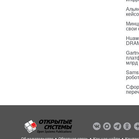
Альян
кейс
Минц
свои
Huawe
DRA
Gartn
плат
млрд 
Sams
робо
Сфор
пере
Об издательстве
Обратная связь
Как нас найти
Контак