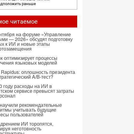
едположить раньше
мое читаемое
ентября на форуме «Управление
ми — 2026» обсудят подготовку
х к ИИ и новые этапы
ртозамещения
к оптимизирует процессы
учения языковых моделей
 Rapidus: оплошность президента
тратегический A/B-тест?
0 году расходы на ИИ в
тском сервисе превысят затраты
ерсонал
 научили рекомендательные
ритмы учитывать будущие
ресы пользователей
едрением ИИ торопятся,
ируя неготовность
аструктуры