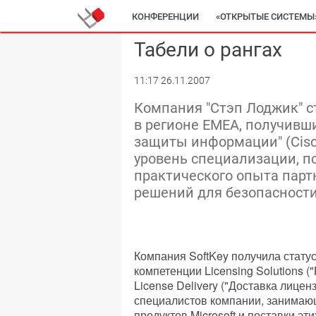
КОНФЕРЕНЦИИ
«ОТКРЫТЫЕ СИСТЕМЫ
Табели о рангах
11:17 26.11.2007
Компания "Стэп Лоджик" с
в регионе EMEA, получивш
защиты информации" (Cisco
уровень специализации, п
практического опыта парт
решений для безопасности
Компания SoftKey получила статус M
компетенции Licensing Solutions 
License Delivery ("Доставка лицен
специалистов компании, занима
продуктов Microsoft и поставки эт