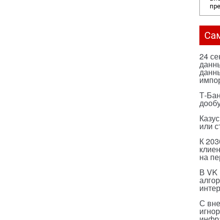
пр
Са
24 с
данны
данны
импо
Т-Бан
дооб
Казус
или с
К 203
клиен
на п
В VK
алго
инте
С вн
игнор
инфр