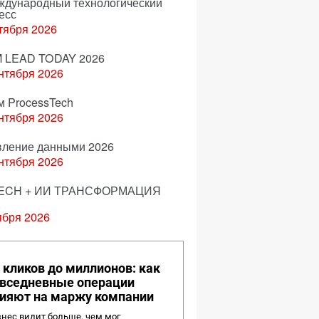
еждународный технологический
есс
тября 2026
 LEAD TODAY 2026
нтября 2026
м ProcessTech
нтября 2026
вление данными 2026
нтября 2026
ECH + ИИ ТРАНСФОРМАЦИЯ
ября 2026
 кликов до миллионов: как
вседневные операции
ияют на маржу компании
нес видит больше, чем мог