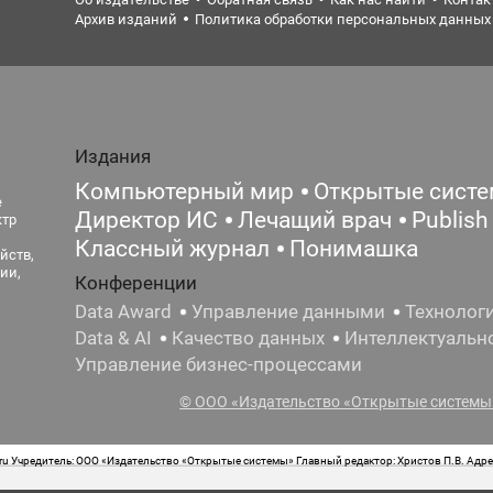
Архив изданий
Политика обработки персональных данных
Издания
Компьютерный мир
Открытые сист
е
Директор ИС
Лечащий врач
Publish
ктр
Классный журнал
Понимашка
йств,
ии,
Конференции
Data Award
Управление данными
Технолог
Data & AI
Качество данных
Интеллектуальн
Управление бизнес-процессами
© ООО «Издательство «Открытые системы»
 Учредитель: ООО «Издательство «Открытые системы» Главный редактор: Христов П.В. Адрес
стная маркировка: 12+ Свидетельство о регистрации СМИ сетевого издания Эл.№ ФС77-62008