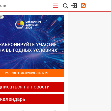
СТЬ
МА
писаться на новости
-календарь