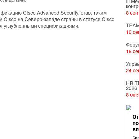
III М
конгр
кацию Cisco Advanced Security, став, таким
8 сен
 Cisco на Северо-западе страны в статусе Cisco
TEAM
мя углубленными спецификациями.
10 се
Фору
18 се
Упра
24 се
HR T
2026
8 окт
От
по
вл
Биз