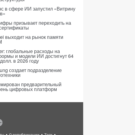
с в сфере ИИ запустил «Витрину
ов»
ифры призывает переходить на
 сертификаты
i выходит на рынок памяти
M
er: глобальные расходы на
формы и модели ИИ достигнут 64
долл. в 2026 году
ung создает подразделение
тотехники
мирован предварительный
чень цифровых платформ
ты
О републикации
Теги