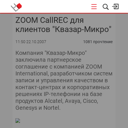
ZOOM CallREC для
КОНФЕРЕНЦИИ
клиентов "Квазар-Микро"
11:50 22.10.2007
1081 прочтение
Компания "Квазар-Микро"
заключила партнерское
соглашение с компанией ZOOM
International, разработчиком систем
записи и управления качеством в
контакт-центрах и корпоративных
решениях IP-телефонии на базе
продуктов Alcatel, Avaya, Ciscо,
Genesys и Nortel.