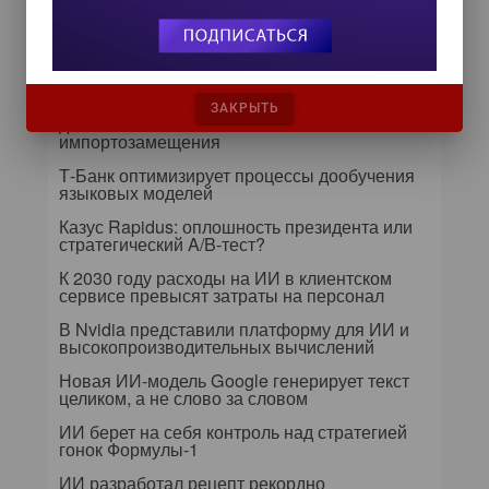
Самое читаемое
24 сентября на форуме «Управление
данными — 2026» обсудят подготовку
ЗАКРЫТЬ
данных к ИИ и новые этапы
импортозамещения
Т-Банк оптимизирует процессы дообучения
языковых моделей
Казус Rapidus: оплошность президента или
стратегический A/B-тест?
К 2030 году расходы на ИИ в клиентском
сервисе превысят затраты на персонал
В Nvidia представили платформу для ИИ и
высокопроизводительных вычислений
Новая ИИ-модель Google генерирует текст
целиком, а не слово за словом
ИИ берет на себя контроль над стратегией
гонок Формулы-1
ИИ разработал рецепт рекордно