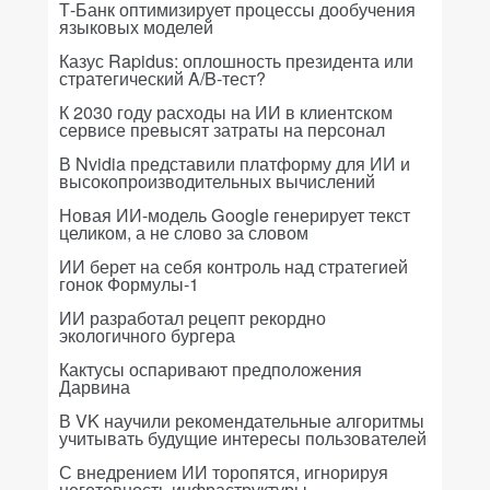
Т-Банк оптимизирует процессы дообучения
языковых моделей
Казус Rapidus: оплошность президента или
стратегический A/B-тест?
К 2030 году расходы на ИИ в клиентском
сервисе превысят затраты на персонал
В Nvidia представили платформу для ИИ и
высокопроизводительных вычислений
Новая ИИ-модель Google генерирует текст
целиком, а не слово за словом
ИИ берет на себя контроль над стратегией
гонок Формулы-1
ИИ разработал рецепт рекордно
экологичного бургера
Кактусы оспаривают предположения
Дарвина
В VK научили рекомендательные алгоритмы
учитывать будущие интересы пользователей
С внедрением ИИ торопятся, игнорируя
неготовность инфраструктуры