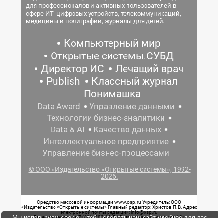
для профессионалов и активных пользователей в
сфере ИТ, цифровых устройств, телекоммуникаций,
медицины и полиграфии, журналы для детей.
Компьютерный мир
Открытые системы.СУБД
Директор ИС
Лечащий врач
Publish
Классный журнал
Понимашка
Data Award
Управление данными
Технологии бизнес-аналитики
Data & AI
Качество данных
Интеллектуальное предприятие
Управление бизнес-процессами
© ООО «Издательство «Открытые системы», 1992-
2026.
Средство массовой информации www.osp.ru Учредитель: ООО
«Издательство «Открытые системы» Главный редактор: Христов П.В. Адрес
электронной почты редакции: info@osp.ru
Мы используем cookie, чтобы сделать наш сайт удобнее для вас.
Телефон редакции: 7 (499) 703-18-54 Возрастная маркировка: 12+