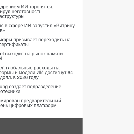
едрением ИИ торопятся,
ируя неготовность
аструктуры
с в сфере ИИ запустил «Витрину
ов»
ифры призывает переходить на
 сертификаты
i выходит на рынок памяти
M
er: глобальные расходы на
формы и модели ИИ достигнут 64
долл. в 2026 году
ung создает подразделение
тотехники
мирован предварительный
чень цифровых платформ