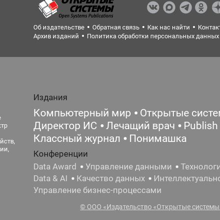
Об издательстве
Обратная связь
Как нас найти
Контак
Архив изданий
Политика обработки персональных данных
Издания
Компьютерный мир
Открытые сист
е
Директор ИС
Лечащий врач
Publish
ктр
Классный журнал
Понимашка
йств,
ии,
Конференции
Data Award
Управление данными
Технолог
Data & AI
Качество данных
Интеллектуальн
Управление бизнес-процессами
© ООО «Издательство «Открытые системы»