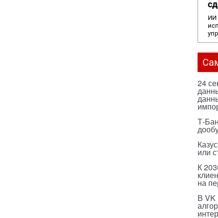
сд
ИИ 
исп
уп
Са
24 с
данны
данны
импо
Т-Бан
дооб
Казус
или с
К 203
клиен
на п
В VK
алго
инте