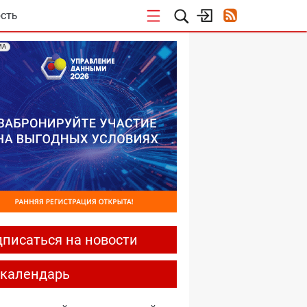
СТЬ
МА
писаться на новости
-календарь