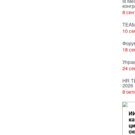
III М
конгр
8 сен
TEAM
10 се
Фору
18 се
Упра
24 се
HR T
2026
8 окт
ИИ
ка
ци
сн