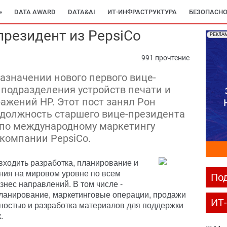
»
DATA AWARD
DATA&AI
ИТ-ИНФРАСТРУКТУРА
БЕЗОПАСНО
президент из PepsiCo
РЕКЛА
991 прочтение
азначении нового первого вице-
 подразделения устройств печати и
ажений HP. Этот пост занял Рон
должность старшего вице-президента
 по международному маркетингу
компании PepsiCo.
входить разработка, планирование и
ния на мировом уровне по всем
Под
знес направлений. В том числе -
планирование, маркетинговые операции, продажи
ИТ
нностью и разработка материалов для поддержки
.