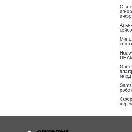
С вн
игнор
инфр
Альян
кейс
Минц
свои
Huawe
DRA
Gartn
плат
млрд 
Sams
робо
Сфор
пере