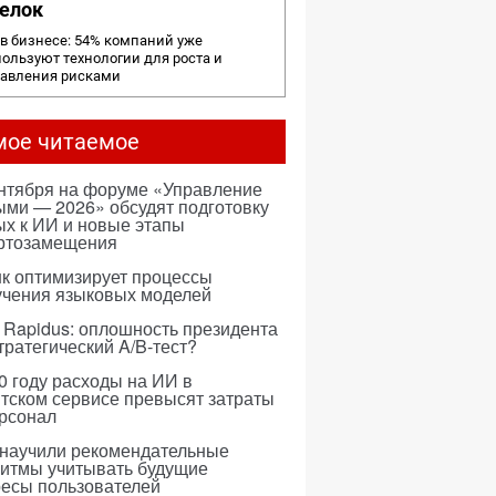
елок
в бизнесе: 54% компаний уже
ользуют технологии для роста и
равления рисками
мое читаемое
ентября на форуме «Управление
ми — 2026» обсудят подготовку
х к ИИ и новые этапы
ртозамещения
к оптимизирует процессы
учения языковых моделей
 Rapidus: оплошность президента
тратегический A/B-тест?
0 году расходы на ИИ в
тском сервисе превысят затраты
ерсонал
 научили рекомендательные
ритмы учитывать будущие
ресы пользователей