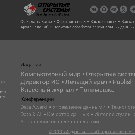
Об издательстве
Обратная связь
Как нас найти
Контак
Архив изданий
Политика обработки персональных данных
Издания
Компьютерный мир
Открытые сист
е
Директор ИС
Лечащий врач
Publish
ктр
Классный журнал
Понимашка
йств,
ии,
Конференции
Data Award
Управление данными
Технолог
Data & AI
Качество данных
Интеллектуальн
Управление бизнес-процессами
© ООО «Издательство «Открытые системы»