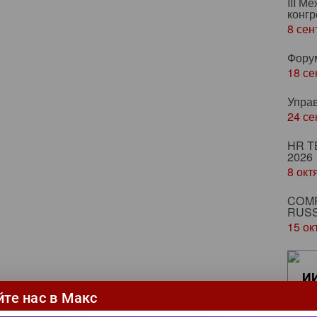
III М
конгр
8 сен
Фору
18 се
Упра
24 се
HR T
2026
8 окт
COMP
RUSS
15 ок
ИИ
ка
йте нас в Макс
ци