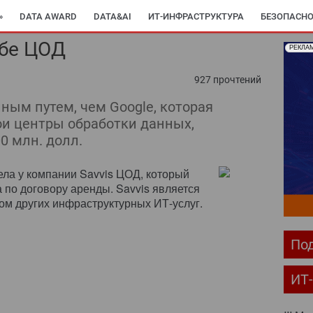
»
DATA AWARD
DATA&AI
ИТ-ИНФРАСТРУКТУРА
БЕЗОПАСНО
ебе ЦОД
РЕКЛА
ОМПЬЮТЕРНЫЙ МИР
ИТ В ЗДРАВООХРАНЕНИИ
ПАРТНЕРСКИЕ ПР
927 прочтений
С-РЕЛИЗЫ
АРХИВ ЖУРНАЛОВ
ПОДПИСКА
иным путем, чем Google, которая
ои центры обработки данных,
0 млн. долл.
рела у компании Savvis ЦОД, который
 по договору аренды. Savvis является
ом других инфраструктурных ИТ-услуг.
Под
ИТ