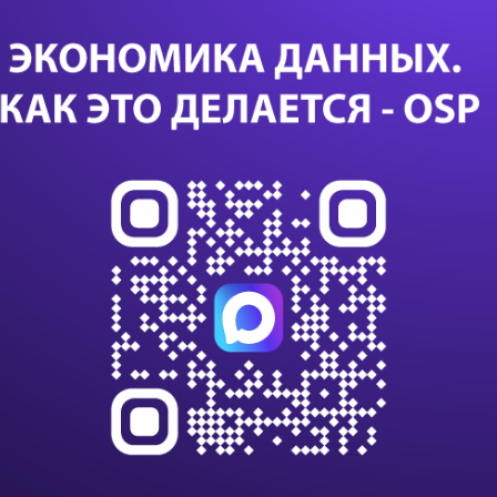
сн
сд
ИИ 
исп
уп
Са
24 с
данны
данны
импо
Т-Бан
дооб
Казус
или с
К 203
клиен
на п
В VK
алго