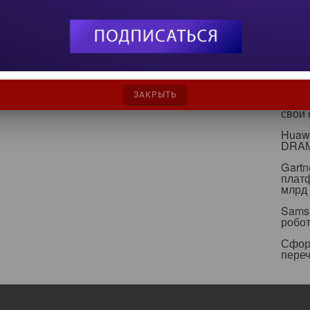
инте
С вн
игнор
инфр
Альян
кейс
ЗАКРЫТЬ
Минц
свои
Huawe
DRA
Gartn
плат
млрд 
Sams
робо
Сфор
пере