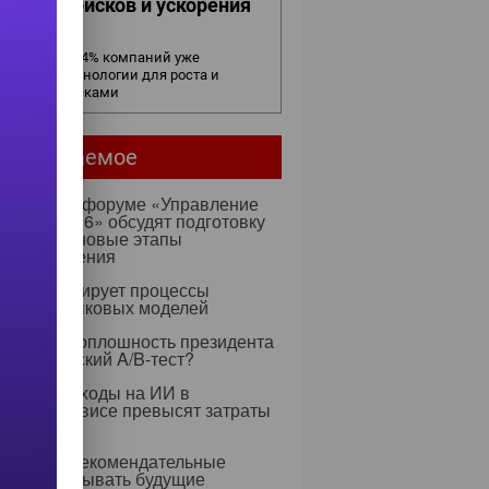
ижения рисков и ускорения
елок
в бизнесе: 54% компаний уже
ользуют технологии для роста и
равления рисками
мое читаемое
ентября на форуме «Управление
ми — 2026» обсудят подготовку
х к ИИ и новые этапы
ртозамещения
к оптимизирует процессы
учения языковых моделей
 Rapidus: оплошность президента
тратегический A/B-тест?
0 году расходы на ИИ в
тском сервисе превысят затраты
ерсонал
 научили рекомендательные
ритмы учитывать будущие