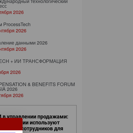
еждународный технологический
есс
тября 2026
м ProcessTech
нтября 2026
вление данными 2026
нтября 2026
ECH + ИИ ТРАНСФОРМАЦИЯ
ября 2026
ENSATION & BENEFITS FORUM
IA 2026
тября 2026
 в управлении продажами:
к компании используют
фровых сотрудников для