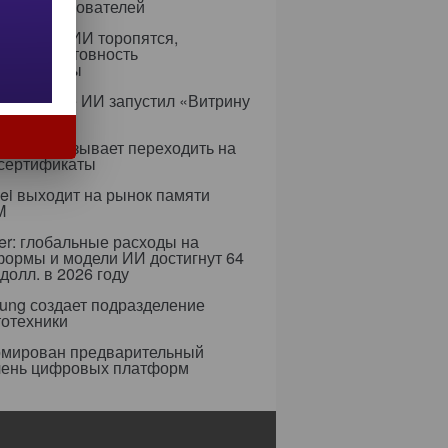
ресы пользователей
едрением ИИ торопятся,
ируя неготовность
аструктуры
с в сфере ИИ запустил «Витрину
ов»
ифры призывает переходить на
 сертификаты
i выходит на рынок памяти
M
er: глобальные расходы на
формы и модели ИИ достигнут 64
долл. в 2026 году
ung создает подразделение
тотехники
мирован предварительный
чень цифровых платформ