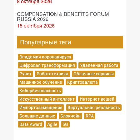
8 октября 2026
COMPENSATION & BENEFITS FORUM
RUSSIA 2026
15 октября 2026
Популярные теги
Эпидемия коронавируса
Цифровая трансформация
Удаленная работа
Рунет
Робототехника
Облачные сервисы
Машинное обучение
Криптовалюта
Кибербезопасность
Искусственный интеллект
Интернет вещей
Импортозамещение
Виртуальная реальность
Большие данные
Блокчейн
RPA
Data Award
Agile
5G