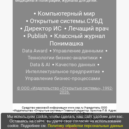
медицины и полиграфии, журналы для детей.
Компьютерный мир
Открытые системы.СУБД
Директор ИС
Лечащий врач
Publish
Классный журнал
Понимашка
Data Award
Управление данными
Технологии бизнес-аналитики
Data & AI
Качество данных
Интеллектуальное предприятие
Управление бизнес-процессами
© ООО «Издательство «Открытые системы», 1992-
2026.
Средство массовой информации www.osp.ru Учредитель: ООО
«Издательство «Открытые системы» Главный редактор: Христов П.В. Адрес
электронной почты редакции: info@osp.ru
Мы используем cookie, чтобы сделать наш сайт удобнее для вас.
Телефон редакции: 7 (499) 703-18-54 Возрастная маркировка: 12+
Свидетельство о регистрации СМИ сетевого издания Эл.№ ФС77-62008 от
Оставаясь на сайте, вы даете свое согласие на использование
05 июня 2015 г. выдано Роскомнадзором.
cookie. Подробнее см.
Политику обработки персональных данных