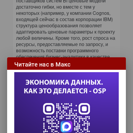
поставщиков систем BI ценовые модели
достаточно гибки, но вместе с тем у
некоторых (например, у компании Cognos,
входящей сейчас в состав корпорации IBM)
структура ценообразования позволяет
адаптировать ценовые параметры к проекту
любой величины. Кроме того, рост спроса на
ресурсы, предоставляемые по запросу, и
возможность поставки программного
обеспечения бизнес-аналитики в качестве
услуги, позволяющая сократить сроки
Читайте нас в Макс
внедрения и снизить первоначальные
затраты, открывают перед компаниями
альтернативный путь.
«Гибкость подобного рода имеет очень
важное значение, — отметил О’Коннелл. —
Без этого проекты даже с потенциально
высокой окупаемостью умирают в процессе
стоимостного анализа».
В этом и заключаются реальные скрытые
затраты на внедрение систем BI.