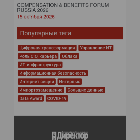
COMPENSATION & BENEFITS FORUM
RUSSIA 2026
15 октября 2026
Популярные теги
Цифровая трансформация
Управление ИТ
Роль CIO, карьера
Облака
ИТ-инфраструктура
Информационная безопасность
Интернет вещей
Интервью
Импортозамещение
Большие данные
Data Award
COVID-19