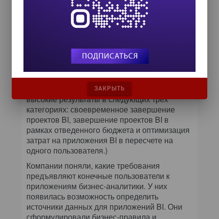
Секреты мастеров бизнес-аналитики
Анализируя результаты опроса,
проведенного Aberdeen, Хэтч выделил три
основные стратегии, с помощью которых
«лучшие в своем классе» компании
управляют общей стоимостью владения
системами бизнес-аналитики. (Лучшие в
своем классе компании показали более
ЗАКРЫТЬ
высокие результаты в следующих трех
категориях: своевременное завершение
проектов BI, завершение проектов BI в
рамках отведенного бюджета и оптимизация
затрат на приложения BI в пересчете на
одного пользователя.)
Компании поняли, какие требования
предъявляют конечные пользователи к
приложениям бизнес-аналитики. У них
появилась возможность определить
источники данных для приложений BI. Они
сформулировали бизнес-правила и