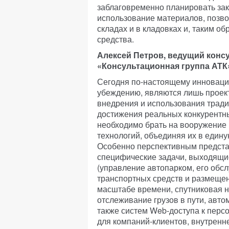
заблаговременно планировать зак
использование материалов, позво
складах и в кладовках и, таким 
средства.
Алексей Петров, ведущий конс
«Консультационная группа АТК
Сегодня по-настоящему инновац
убеждению, являются лишь проек
внедрения и использования трад
достижения реальных конкурент
необходимо брать на вооружение 
технологий, объединяя их в един
Особенно перспективным предста
специфические задачи, выходящи
(управление автопарком, его обс
транспортных средств и размещен
масштабе времени, спутниковая н
отслеживание грузов в пути, авто
также систем Web-доступа к пе
для компаний-клиентов, внутренн