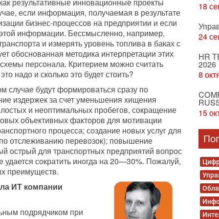
как результативные инновационные проекты
18 се
лучае, если информация, получаемая в результате
изации бизнес-процессов на предприятии и если
Упра
 этой информации. Бессмысленно, например,
24 се
ранспорта и измерять уровень топлива в баках с
вует обоснованная методика интерпретации этих
HR T
 схемы персонала. Критерием можно считать
2026
это надо и сколько это будет стоить?
8 окт
м случае будут формироваться сразу по
COMP
ние издержек за счет уменьшения хищения
RUSS
холостых и неоптимальных пробегов, сокращение
15 ок
новых объективных факторов для мотивации
ранспортного процесса; создание новых услуг для
По
 по отслеживанию перевозок); повышение
ый острый для транспортных предприятий вопрос
е удается сократить иногда на 20—30%. Пожалуй,
Цифр
ых преимуществ.
Упра
ела ИТ компании
Обла
Инфо
ьным подрядчиком при
Инте