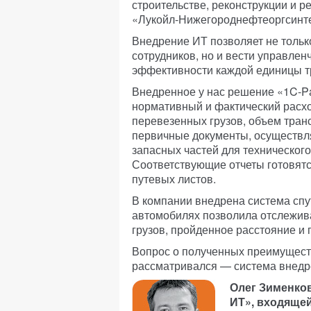
строительстве, реконструкции и 
«Лукойл-Нижегороднефтеоргсинте
Внедрение ИТ позволяет не тольк
сотрудников, но и вести управлен
эффективности каждой единицы т
Внедренное у нас решение «1C-Pa
нормативный и фактический расхо
перевезенных грузов, объем тра
первичные документы, осуществля
запасных частей для техническог
Соответствующие отчеты готовятс
путевых листов.
В компании внедрена система спу
автомобилях позволила отслежив
грузов, пройденное расстояние и 
Вопрос о полученных преимуществ
рассматривался — система внедре
Олег Зименков
ИТ», входящей