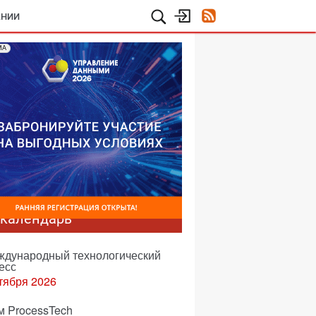
АНИИ
МА
-календарь
еждународный технологический
есс
тября 2026
м ProcessTech