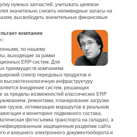
упку нужных запчастей, учитывать целевое
ляя значительно снизить неликвидные запасы на
образом, высвободить значительные финансовые
ультант компании
»:
ионными, по нашему
ты, выходящие за рамки
иционных ERP-систем. Для
ных преимуществ компаниям
широкий спектр передовых продуктов и
ую высокотехнологичную инфраструктуру.
вляется внедрение систем, решающих
е за пределы возможностей классических ERP
луживанием, ремонтами, планирование загрузки
ия грузов, оптимизация маршрутов в реальном
авигация и мониторинг подвижного состава,
матическая фотосъемка транспорта на складах), а
рсонифицированным защищенным разделам сайта
его и внешнего электронного документооборота и