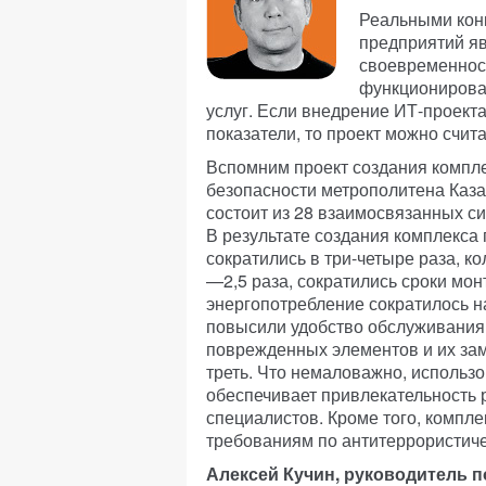
Реальными кон
предприятий яв
своевременност
функционирова
услуг. Если внедрение ИТ-проект
показатели, то проект можно счи
Вспомним проект создания компле
безопасности метрополитена Каз
состоит из 28 взаимосвязанных с
В результате создания комплекс
сократились в три-четыре раза, к
—2,5 раза, сократились сроки мон
энергопотребление сократилось н
повысили удобство обслуживания
поврежденных элементов и их за
треть. Что немаловажно, использ
обеспечивает привлекательность
специалистов. Кроме того, компл
требованиям по антитеррористич
Алексей Кучин, руководитель п