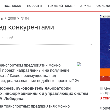
ПОДПИСКА
НОВОСТИ
ТЕКУЩИЙ НОМЕР
АРХИВ
ОБ ИЗД
РЕКЛА
бы
2008
№ 04
ед конкурентами
рочтений
транспортном предприятии можно
й проект, направленный на получение
ств? Какие преимущества над
ИТ
тия, реализовавшие подобные проекты? Эк
мофеев, руководитель лаборатории
III М
конгр
х, информационных и управляющих систем
8 сен
А. Лебедева:
на транспортных предприятиях можно
Фору