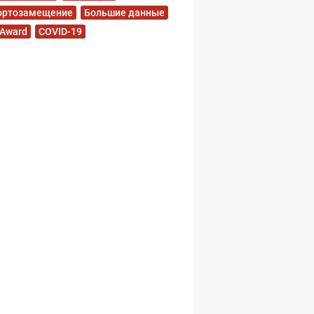
ортозамещение
Большие данные
 Award
COVID-19