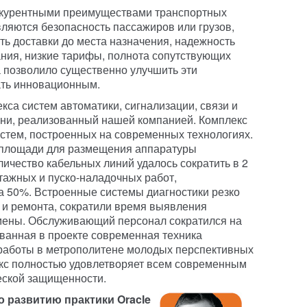
курентными преимуществами транспортных
ляются безопасность пассажиров или грузов,
ь доставки до места назначения, надежность
ния, низкие тарифы, полнота сопутствующих
а позволило существенно улучшить эти
тать инновационным.
кса систем автоматики, сигнализации, связи и
ани, реализованный нашей компанией. Комплекс
истем, построенных на современных технологиях.
а площади для размещения аппаратуры
оличество кабельных линий удалось сократить в 2
тажных и пуско-наладочных работ,
а 50%. Встроенные системы диагностики резко
 и ремонта, сократили время выявления
мены. Обслуживающий персонал сократился на
ованная в проекте современная техника
 работы в метрополитене молодых перспективных
екс полностью удовлетворяет всем современным
еской защищенности.
о развитию практики Oracle