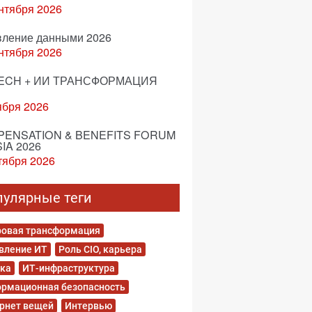
нтября 2026
вление данными 2026
нтября 2026
ECH + ИИ ТРАНСФОРМАЦИЯ
ября 2026
ENSATION & BENEFITS FORUM
IA 2026
тября 2026
пулярные теги
овая трансформация
вление ИТ
Роль CIO, карьера
ка
ИТ-инфраструктура
рмационная безопасность
рнет вещей
Интервью