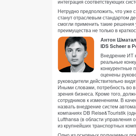
интеграция соответствующих сист
Нетрудно предположить, что уже 
станут отраслевым стандартом де-
смогли применить такие решения 
преимущества не только в краткос
Антон Шматал
IDS Scheer в 
Внедрение ИТ 
реальные конку
конкурентные 
оценены руково
руководители действительно видя
Иными словами, потребность во в
зрения бизнеса. Кроме того, долж
сотрудников к изменениям. В кач
назвать внедрение систем автома
компаниях DB Reise&Touristik (од
Lufthansa (в области управления
из крупнейших транспортных комп
Одно из основных получаемых п