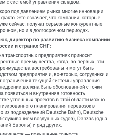
ем с системой управления складом.
скоро под давлением рынка многие инновации
факто. Это означает, что компании, которые
уже сейчас, получат серьезные конкурентные
рочном, но и в долгосрочном периодах.
юк, директор по развитию бизнеса компании
России и странах СНГ:
на транспортных предприятиях приносит
рентные преимущества, когда, во-первых, эти
преимущества востребованы и могут быть
дством предприятия и, во-вторых, сотрудники и
т ограничения текущей системы управления.
недрении должна быть обоснованной с точки
на появиться и внутренняя готовность
естве успешных проектов в этой области можно
тизированного планирования перевозок в
но из подразделений Deutsche Bahn), Deutsche
 обслуживанием воздушных судов), Danzas (одна
аний Европы) и ряд других.
реимуществ — повышение точности