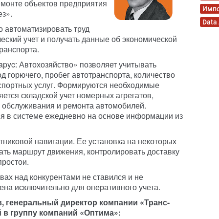
ремонте объектов предприятия
Имп
з».
Data
о автоматизировать труд
ческий учет и получать данные об экономической
ранспорта.
pyc: Автохозяйство» позволяет учитывать
д горючего, пробег автотранспорта, количество
нспортных услуг. Формируются необходимые
ется складской учет номерных агрегатов,
о обслуживания и ремонта автомобилей.
я в системе ежедневно на основе информации из
тниковой навигации. Ее установка на некоторых
ать маршрут движения, контролировать доставку
простои.
ах над конкурентами не ставился и не
на исключительно для оперативного учета.
, генеральный директор компании «Транс-
 в группу компаний «Оптима»: