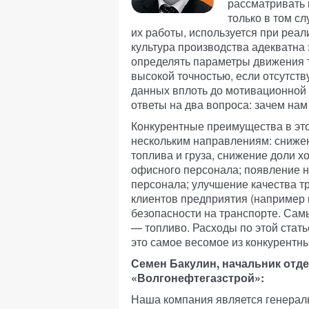
рассматривать 
только в том с
их работы, используется при реал
культура производства адекватна
определять параметры движения т
высокой точностью, если отсутст
данных вплоть до мотивационной
ответы на два вопроса: зачем нам 
Конкурентные преимущества в это
нескольким направлениям: сниже
топлива и груза, снижение доли 
офисного персонала; появление 
персонала; улучшение качества т
клиентов предприятия (например
безопасности на транспорте. Сам
— топливо. Расходы по этой стать
это самое весомое из конкурентн
Семен Бакулин, начальник отд
«Волгонефтегазстрой»:
Наша компания является генерал