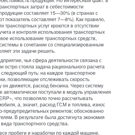
ебестоимость продукции. Но интересный факт: в
ранспортных затрат в себестоимости
продукции составляет 15—30% (в странах с
от показатель составляет 7—8%). Как правило,
и транспортных услуг кроются в отсутствии
учета и контроля использования транспортных
евое использование транспортных средств,
системы в сочетании со специализированным
ляет эти задачи решить.
дприятие, чья сфера деятельности связана с
и остро стояла задача рационального расчета
 следующий путь: на каждое транспортное
ки, позволяющие отслеживать скорость
 он движется, расход бензина. Через систему
е автоматически поступали в модуль управления
ERP», что позволяло точно рассчитывать
обиля, а, значит, расход ГСМ и топлива, износ
о-предупредительных ремонтов; обоснованно
телям. В результате была достигнута экономия
вида транспортного средства.
все пробеги и наработки по каждой машине,