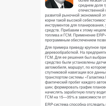
более низкая с
среднем доля т
отечественной 
развитой рыночной экономикой эт
корни такой высокой себестоимост
инструментов для планирования, 
средств. Прибавим к этому нецел
топлива и ГСМ. Применение ERP-
программным обеспечением позво
Для примера приведу крупное пре
деревообработкой. На предприяти
ГСМ. Для ее решения был выбран
средство были установлены датчи
автомобиля, маршрут, по которому
спутниковой навигации все данны
транспортом системы «Галактика 
фактический пробег каждого автом
шин; формировать график планов
начислять заработную плату води
ГСМ на 15—35% в зависимости от 
ERP-система способна отследить 