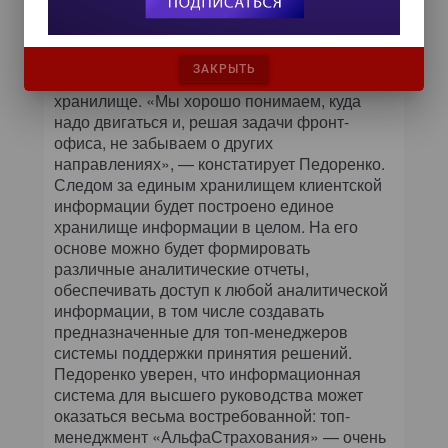
показателей эффективности (Key
Performance Indicators, KPI) существует, но
пока не автоматизирована. Основой для нее
ЗАКРЫТЬ
должно стать единое корпоративное
хранилище. «Мы хорошо понимаем, куда
надо двигаться и, решая задачи фронт-
офиса, не забываем о других
направлениях», — констатирует Педоренко.
Следом за единым хранилищем клиентской
информации будет построено единое
хранилище информации в целом. На его
основе можно будет формировать
различные аналитические отчеты,
обеспечивать доступ к любой аналитической
информации, в том числе создавать
предназначенные для топ-менеджеров
системы поддержки принятия решений.
Педоренко уверен, что информационная
система для высшего руководства может
оказаться весьма востребованной: топ-
менеджмент «АльфаСтрахования» — очень