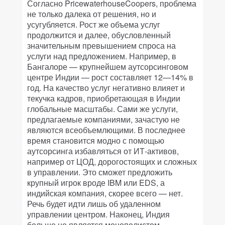
Согласно PricewaterhouseCoopers, проблема
не только далека от решения, но и
усугубляется. Рост же объема услуг
продолжится и далее, обусловленный
значительным превышением спроса на
услуги над предложением. Например, в
Бангалоре — крупнейшем аутсорсинговом
центре Индии — рост составляет 12—14% в
год. На качество услуг негативно влияет и
текучка кадров, приобретающая в Индии
глобальные масштабы. Сами же услуги,
предлагаемые компаниями, зачастую не
являются всеобъемлющими. В последнее
время становится модно с помощью
аутсорсинга избавляться от ИТ-активов,
например от ЦОД, дорогостоящих и сложных
в управлении. Это сможет предложить
крупный игрок вроде IBM или EDS, а
индийская компания, скорее всего — нет.
Речь будет идти лишь об удаленном
управлении центром. Наконец, Индия
больше не является монополистом.