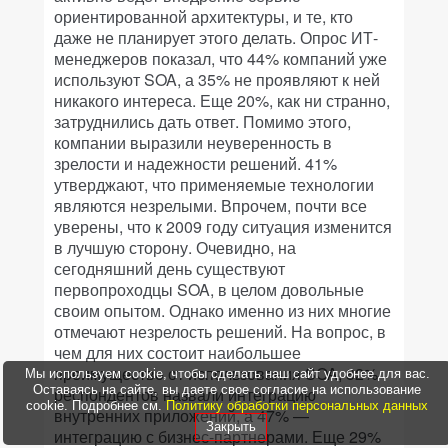
ориентированной архитектуры, и те, кто
даже не планирует этого делать. Опрос ИТ-
менеджеров показал, что 44% компаний уже
используют SOA, а 35% не проявляют к ней
никакого интереса. Еще 20%, как ни странно,
затруднились дать ответ. Помимо этого,
компании выразили неуверенность в
зрелости и надежности решений. 41%
утверджают, что применяемые технологии
являются незрелыми. Впрочем, почти все
уверены, что к 2009 году ситуация изменится
в лучшую сторону. Очевидно, на
сегодняшний день существуют
первопроходцы SOA, в целом довольные
своим опытом. Однако именно из них многие
отмечают незрелость решений. На вопрос, в
чем для них состоит наибольшее
преимущество от использования SOA, 82%
Мы используем cookie, чтобы сделать наш сайт удобнее для вас.
Оставаясь на сайте, вы даете свое согласие на использование
респондентов назвали интеграцию
cookie. Подробнее см.
Политику обработки персональных данных
внутренних приложений, а 47% —
Закрыть
интеграцию с бизнес-партнерами. Еще 29%