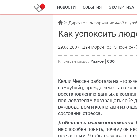
НОВОСТИ
СОБЫТИЯ
ЭКСПЕРТИЗА
Директор информационной служ
Как успокоить люд
29.08.2007
Дэн Морен
6315 прочтени
Разное
CSO
Ключевые слова :
Келли Чессен работала на «горяч
самоубийц, прежде чем стала кон
восстановлению данных в компан
пользователям возвращать себе д
руководством и коллегами из отд
состоянии стресса.
Добейтесь взаимопонимания.
В
не способен понять, почему он не
несчастным. Чтобы разорвать это