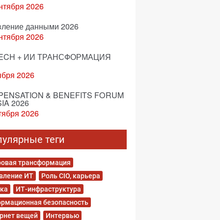
нтября 2026
вление данными 2026
нтября 2026
ECH + ИИ ТРАНСФОРМАЦИЯ
ября 2026
ENSATION & BENEFITS FORUM
IA 2026
тября 2026
пулярные теги
овая трансформация
вление ИТ
Роль CIO, карьера
ка
ИТ-инфраструктура
рмационная безопасность
рнет вещей
Интервью