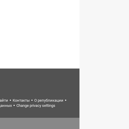
найти
Контакты
О републикации
данных
Change privacy settings