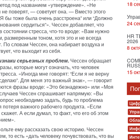
18 се
метод под названием «утверждение». «Не
м не поверят, — советует она. — Вместо этого
Упра
“Я бы тоже была очень расстроена” или “Должно
24 се
снования сердиться”». Чессен добавляет, что
в состоянии стресса, что-то вроде: «Вам нужно
HR T
, размеренным тоном, хотя это и не всегда
2026
т. По словам Чессен, она набирает воздуха и
8 окт
вует, что выходит из себя.
знаки серьезных проблем.
Чессен обращает
COMP
RUSS
азы, которые могут означать, что человек
15 ок
тресса. «Иногда мне говорят: “Если я не верну
 сделаю”. Для меня это важный знак», — говорит
яются фразы вроде: «Это безнадежно» или «Моя
По
х случаев Чессен спрашивает напрямую: «Вы
вопрос необходимо задать, будь то проблема
Цифр
я потеря важного рабочего продукта. «Если
 скажет. А если думал, то факт, что его об этом
Упра
ением».
Обла
ольте ему рассказать свою историю. Чессен
Инфо
м, то есть «дать человеку почувствовать, что вы
Инте