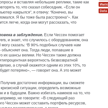
вопросы и вставляя небольшие реплики, такие как
Имп
овторять то, что сказал собеседник. «Если он
Data
пьютер накрылся”, я отвечу: “Конечно, вы
ломался. Я бы тоже была расстроена”». Как
ся легче, когда они могут рассказать, что
овека в заблуждение.
Если Чессен помогает
rs, и знает, что случилось с оборудованием, она
 могу сказать: “В 90% подобных случаев нам
 объясняет она. Тогда люди, попавшие в
то их шансы велики. Но Чессен также должна
сятипроцентная вероятность безвозвратной
делаю, а случай окажется одним из этих 10%, то
будет потеряно», — говорит она. А это может
Получив достаточно информации, вы сможете
 кризисной ситуации, определить возможные
к и в будущем. Важно избегать намеков на то, что
Например, не говорите: «В следующий раз
ого Чессен может составить портфель ресурсов,
 услуги резервирования, а также