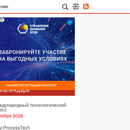
АНИИ
МА
-календарь
еждународный технологический
есс
тября 2026
м ProcessTech