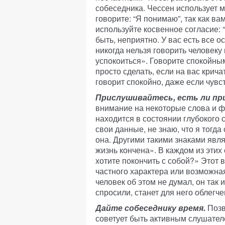
собеседника. Чессен использует 
говорите: “Я понимаю”, так как ва
используйте косвенное согласие: 
быть, неприятно. У вас есть все о
никогда нельзя говорить человеку 
успокоиться». Говорите спокойным
просто сделать, если на вас крича
говорит спокойно, даже если чувст
Прислушивайтесь, есть ли при
внимание на некоторые слова и фр
находится в состоянии глубокого с
свои данные, не знаю, что я тогда
она. Другими такими знаками явл
жизнь кончена». В каждом из эти
хотите покончить с собой?» Этот 
частного характера или возможна
человек об этом не думал, он так и
спросили, станет для него облегч
Дайте собеседнику время.
Позв
советует быть активным слушателе