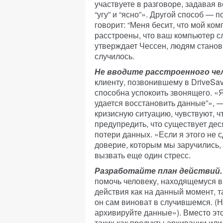
участвуете в разговоре, задавая 
“угу” и “ясно”». Другой способ — п
говорит: “Меня бесит, что мой ком
расстроены, что ваш компьютер с
утверждает Чессен, людям становит
случилось.
Не вводите расстроенного чел
клиенту, позвонившему в DriveSave
способна успокоить звонящего. «Я
удается восстановить данные”», —
кризисную ситуацию, чувствуют, ч
предупредить, что существует де
потери данных. «Если я этого не с
доверие, которым мы заручились, 
вызвать еще один стресс.
Разработайте план действий.
помочь человеку, находящемуся в
действия как на данный момент, та
он сам виноват в случившемся. (
архивируйте данные»). Вместо эт
таких как продукты архивации или