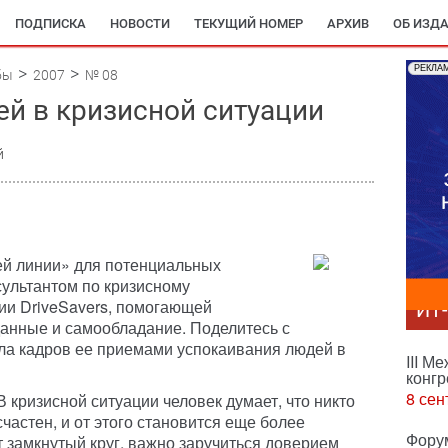
ПОДПИСКА
НОВОСТИ
ТЕКУЩИЙ НОМЕР
АРХИВ
ОБ ИЗД
РЕКЛА
бы
2007
№ 08
ей в кризисной ситуации
й
ей линии» для потенциальных
сультантом по кризисному
ии DriveSavers, помогающей
ИТ
анные и самообладание. Поделитесь с
ела кадров ее приемами успокаивания людей в
III М
конгр
8 сен
 кризисной ситуации человек думает, что никто
счастен, и от этого становится еще более
Фору
т замкнутый круг, важно заручиться доверием