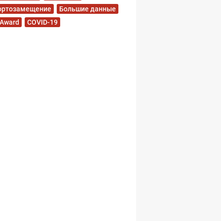
ортозамещение
Большие данные
 Award
COVID-19