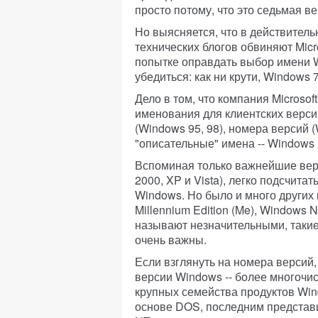
просто потому, что это седьмая в
Но выясняется, что в действитель
технических блогов обвиняют Micr
попытке оправдать выбор имени W
убедиться: как ни крути, Windows 
Дело в том, что компания Microso
именования для клиентских верс
(Windows 95, 98), номера версий 
"описательные" имена -- Windows X
Вспоминая только важнейшие версии
2000, XP и Vista), легко подсчита
Windows. Но было и много других
Millennium Edition (Me), Windows N
называют незначительными, такие 
очень важны.
Если взглянуть на номера версий,
версии Windows -- более многочи
крупных семейства продуктов Win
основе DOS, последним представ