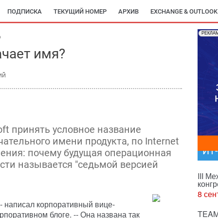
ПОДПИСКА
ТЕКУЩИЙ НОМЕР
АРХИВ
EXCHANGE & OUTLOOK
РЕКЛА
6
ачает имя?
ий
oft принять условное название
чательного имени продукта, по Internet
ИТ
ения: почему будущая операционная
сти называется "седьмой версией
III М
конгр
8 сен
 -- написал корпоративный вице-
TEAM
рпоративном блоге. -- Она названа так