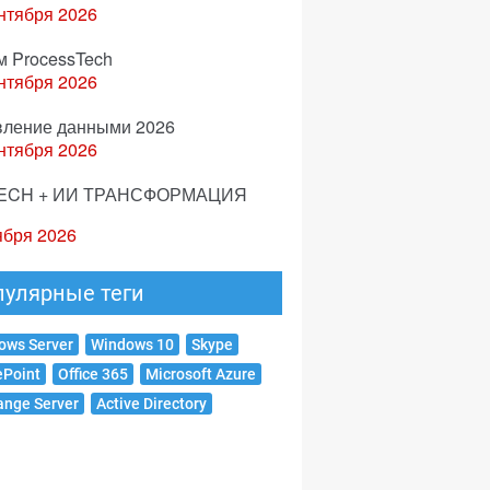
нтября 2026
м ProcessTech
нтября 2026
вление данными 2026
нтября 2026
ECH + ИИ ТРАНСФОРМАЦИЯ
ября 2026
пулярные теги
ows Server
Windows 10
Skype
ePoint
Office 365
Microsoft Azure
ange Server
Active Directory