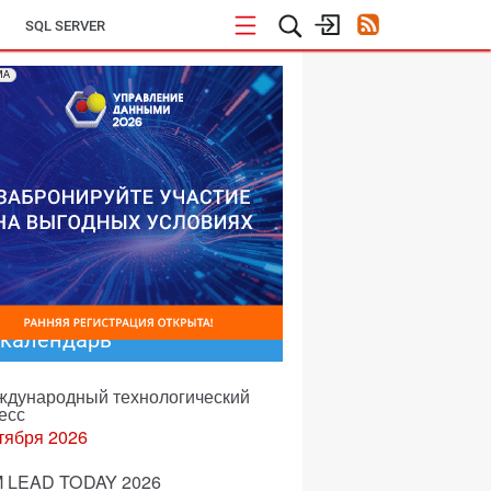
SQL SERVER
МА
-календарь
еждународный технологический
есс
тября 2026
 LEAD TODAY 2026