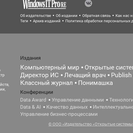
Об издательстве
Об издании
Обратная связь
Как нас 
Теги
Архив изданий
Политика обработки персональных 
Издания
Компьютерный мир
Открытые сист
е
Директор ИС
Лечащий врач
Publish
ктр
Классный журнал
Понимашка
йств,
ии,
Конференции
Data Award
Управление данными
Технолог
Data & AI
Качество данных
Интеллектуальн
Управление бизнес-процессами
© ООО «Издательство «Открытые системы»