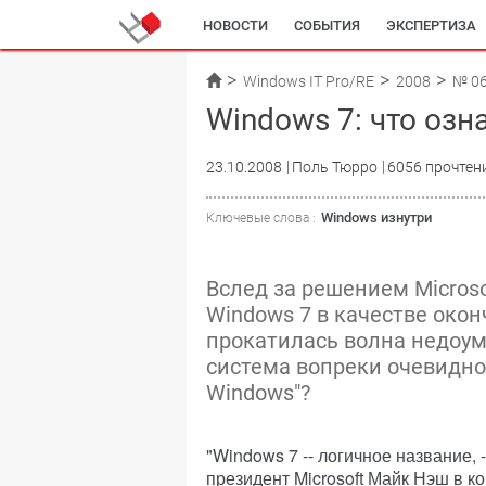
НОВОСТИ
СОБЫТИЯ
ЭКСПЕРТИЗА
Windows IT Pro/RE
2008
№ 0
Windows 7: что озн
23.10.2008
Поль Тюрро
6056 прочтен
Windows изнутри
Ключевые слова :
Вслед за решением Micros
Windows 7 в качестве окон
прокатилась волна недоум
система вопреки очевидно
Windows"?
"Windows 7 -- логичное название,
президент Microsoft Майк Нэш в ко