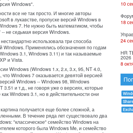
10 се
ерсия Windows".
ности все не так просто. И многие авторы
Фору
osoft в лукавстве, пропуске версий Windows в
18 се
indows 7. Не нужно быть математиком, чтобы
7 -- не седьмая версия Windows.
Упра
24 се
ft нестандартно использовала три способа
ий Windows. Применялись обозначения по годам
HR T
(Windows 3.1, Windows 3.11) и так называемые
2026
P и Vista.
8 окт
 Windows (Windows 1.x, 2.x, 3.x, 95, NT 4.0,
ть, что Windows 7 оказывается девятой версией
По
 версий Windows -- Windows 98, Windows
T 3.51 и т.д., не говоря уже о версиях, которые
как Windows 3.1, но в действительности они
Wind
Shar
 картина получается еще более сложной, а
Exch
сленными. В течение ряда лет существовало два
dows: "классическое" семейство Windows на
ителем которого была Windows Me, и семейство