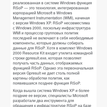
реализованная в системе Windows функция
RSoP — это технология, интегрированная
корпорацией Microsoft в Windows
Management Instrumentation (WMI), начиная
с версии Windows XP. RSoP несовместима
с Windows 2000, поскольку инфраструктура
WMI и процессор групповых политик
последней не включают в себя необходимые
компоненты, которые должны собирать
данные для RSoP. Хотя в комплект Windows
2000 Resource Kit входит утилита командной
строки gpresult.exe, которая позволяет
получать часть данных, отображаемых
функцией RSoP. Однако эта первоначальная
версия Gpresult не дает столь полной
картины обработки политик, как
появившаяся позднее функция RSoP.
Когда вышла система Windows XP и более
поздние ее версии, специалисты Microsoft
разработали два инструмента для
обращения к инфраструктуре RSoP на базе