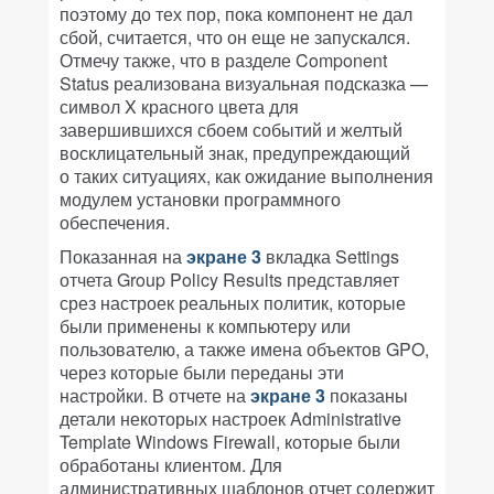
поэтому до тех пор, пока компонент не дал
сбой, считается, что он еще не запускался.
Отмечу также, что в разделе Component
Status реализована визуальная подсказка —
символ X красного цвета для
завершившихся сбоем событий и желтый
восклицательный знак, предупреждающий
о таких ситуациях, как ожидание выполнения
модулем установки программного
обеспечения.
Показанная на
экране 3
вкладка Settings
отчета Group Policy Results представляет
срез настроек реальных политик, которые
были применены к компьютеру или
пользователю, а также имена объектов GPO,
через которые были переданы эти
настройки. В отчете на
экране 3
показаны
детали некоторых настроек Administrative
Template Windows Firewall, которые были
обработаны клиентом. Для
административных шаблонов отчет содержит