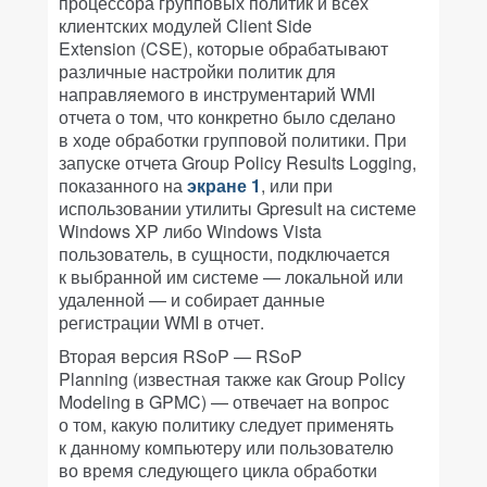
процессора групповых политик и всех
клиентских модулей Client Side
Extension (CSE), которые обрабатывают
различные настройки политик для
направляемого в инструментарий WMI
отчета о том, что конкретно было сделано
в ходе обработки групповой политики. При
запуске отчета Group Policy Results Logging,
показанного на
экране 1
, или при
использовании утилиты Gpresult на системе
Windows XP либо Windows Vista
пользователь, в сущности, подключается
к выбранной им системе — локальной или
удаленной — и собирает данные
регистрации WMI в отчет.
Вторая версия RSoP — RSoP
Planning (известная также как Group Policy
Modeling в GPMC) — отвечает на вопрос
о том, какую политику следует применять
к данному компьютеру или пользователю
во время следующего цикла обработки