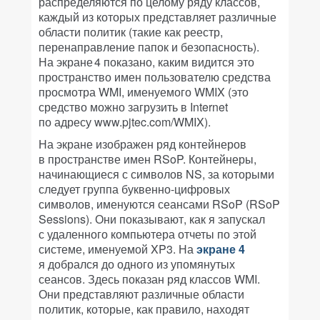
распределяются по целому ряду классов,
каждый из которых представляет различные
области политик (такие как реестр,
перенаправление папок и безопасность).
На экране 4 показано, каким видится это
пространство имен пользователю средства
просмотра WMI, именуемого WMIX (это
средство можно загрузить в Internet
по адресу www.pjtec.com/WMIX).
На экране изображен ряд контейнеров
в пространстве имен RSoP. Контейнеры,
начинающиеся с символов NS, за которыми
следует группа буквенно-цифровых
символов, именуются сеансами RSoP (RSoP
Sessions). Они показывают, как я запускал
с удаленного компьютера отчеты по этой
системе, именуемой XP3. На
экране 4
я добрался до одного из упомянутых
сеансов. Здесь показан ряд классов WMI.
Они представляют различные области
политик, которые, как правило, находят