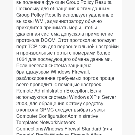
выполнения функции Group Policy Results.
Поскольку для обращения к этим данным
Group Policy Results использует удаленные
вызовы WMI, администратору обычно
приходится принимать меры, чтобы
удаленная система допускала применение
протокола DCOM. Этот протокол использует
порт TCP 135 для первоначальной настройки
и произвольные порты с номерами более
1024 для последующего обмена данными.
Если целевая система защищена
брандмауэром Windows Firewall,
разблокирование требуемых портов проще
всего проводить с помощью настроек
Remote Administration Exception. Если
используются системы Windows XP и Server
2003, для обращения к этому средству
в консоли GPMC следует выбрать узлы
Computer ConfigurationAdministrative
Templates NetworkNetwork
ConnectionsWindows FirewallStandard (или
Domain) ProfileWindows Firewall: Allow