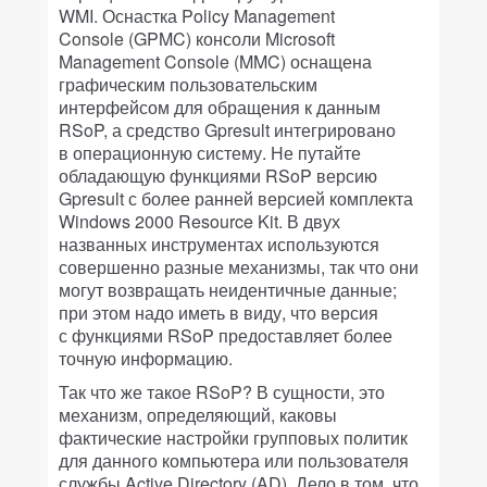
WMI. Оснастка Policy Management
Console (GPMC) консоли Microsoft
Management Console (MMC) оснащена
графическим пользовательским
интерфейсом для обращения к данным
RSoP, а средство Gpresult интегрировано
в операционную систему. Не путайте
обладающую функциями RSoP версию
Gpresult с более ранней версией комплекта
Windows 2000 Resource Kit. В двух
названных инструментах используются
совершенно разные механизмы, так что они
могут возвращать неидентичные данные;
при этом надо иметь в виду, что версия
с функциями RSoP предоставляет более
точную информацию.
Так что же такое RSoP? В сущности, это
механизм, определяющий, каковы
фактические настройки групповых политик
для данного компьютера или пользователя
службы Active Directory (AD). Дело в том, что