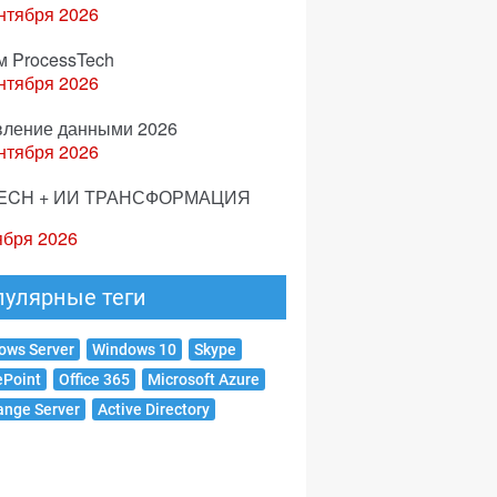
нтября 2026
м ProcessTech
нтября 2026
вление данными 2026
нтября 2026
ECH + ИИ ТРАНСФОРМАЦИЯ
ября 2026
пулярные теги
ows Server
Windows 10
Skype
ePoint
Office 365
Microsoft Azure
ange Server
Active Directory