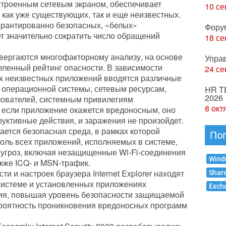
строенным сетевым экраном, обеспечивает
10 се
 как уже существующих, так и еще неизвестных.
арантированно безопасных, «белых»
Фору
яет значительно сократить число обращений
18 се
вергаются многофакторному анализу, на основе
Упра
еленный рейтинг опасности. В зависимости
24 се
ех неизвестных приложений вводятся различные
м операционной системы, сетевым ресурсам,
HR T
2026
ователей, системным привилегиям
8 окт
же если приложение окажется вредоносным, оно
руктивные действия, и заражения не произойдет.
ается безопасная среда, в рамках которой
По
оль всех приложений, исполняемых в системе,
 угроз, включая незащищенные Wi-Fi-соединения
Wind
кже ICQ- и MSN-трафик.
и и настроек браузера Internet Explorer находят
Shar
системе и установленных приложениях
Exch
ния, повышая уровень безопасности защищаемой
ероятность проникновения вредоносных программ