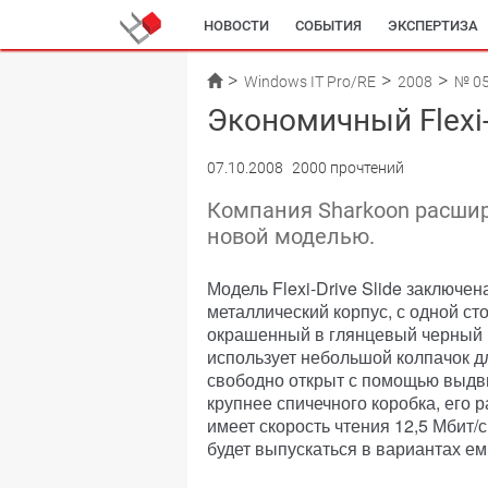
НОВОСТИ
СОБЫТИЯ
ЭКСПЕРТИЗА
Windows IT Pro/RE
2008
№ 0
Экономичный Flexi-
07.10.2008
2000 прочтений
Компания Sharkoon расшири
новой моделью.
Модель Flexi-Drive Slide заключе
металлический корпус, с одной с
окрашенный в глянцевый черный ц
использует небольшой колпачок 
свободно открыт с помощью выдвиж
крупнее спичечного коробка, его 
имеет скорость чтения 12,5 Мбит/с
будет выпускаться в вариантах емк