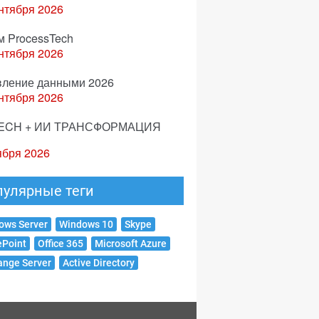
нтября 2026
м ProcessTech
нтября 2026
вление данными 2026
нтября 2026
ECH + ИИ ТРАНСФОРМАЦИЯ
ября 2026
пулярные теги
ows Server
Windows 10
Skype
ePoint
Office 365
Microsoft Azure
ange Server
Active Directory