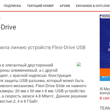
ПОДПИСКА
ТЕКУЩИЙ НОМЕР
АРХИВ
EXCHANGE & OUTLOOK
РЕКЛА
5
Drive
ла линию устройств Flexi-Drive USB
на в элегантный двусторонний
тороны алюминиевый, а с другой
вет, с красной надписью. Конструкция
ИТ
для защиты USB-разъема, который может быть
ного механизма. Flexi-Drive Slide не намного
III М
размеры: 20 мм x 50 мм x 8 мм. USB-устройство
конгр
, а скорость записи 4.8 Мбит/с. Данное решение
8 сен
остью 2, 4 и 8 Гбайт.
TEAM