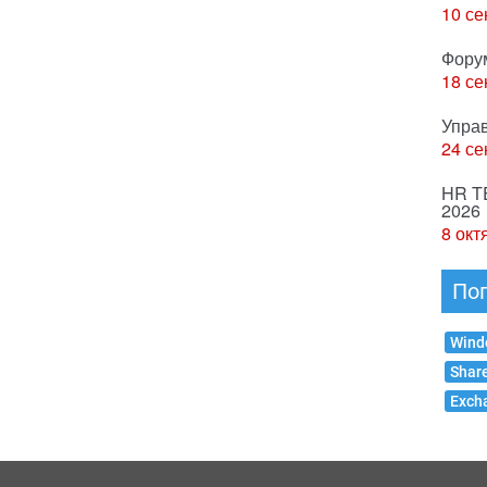
10 се
Фору
18 се
Упра
24 се
HR T
2026
8 окт
По
Wind
Shar
Exch