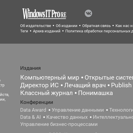
Об издательстве
Об издании
Обратная связь
Как нас 
Теги
Архив изданий
Политика обработки персональных 
Издания
Компьютерный мир
Открытые сист
е
Директор ИС
Лечащий врач
Publish
ктр
Классный журнал
Понимашка
йств,
ии,
Конференции
Data Award
Управление данными
Технолог
Data & AI
Качество данных
Интеллектуальн
Управление бизнес-процессами