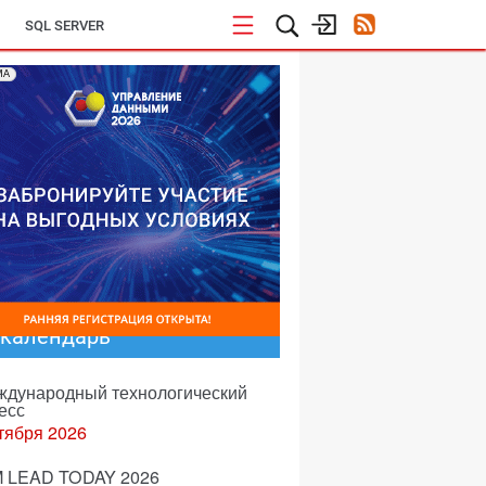
SQL SERVER
МА
-календарь
еждународный технологический
есс
тября 2026
 LEAD TODAY 2026