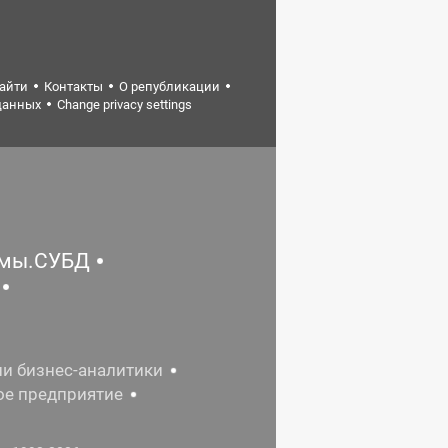
найти
Контакты
О републикации
данных
Change privacy settings
емы.СУБД
ии бизнес-аналитики
ое предприятие