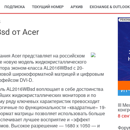
ПОДПИСКА
ТЕКУЩИЙ НОМЕР
АРХИВ
EXCHANGE & OUTLOOK
РЕКЛА
5
d от Acer
ания Acer представляет на российском
е новую модель жидкокристаллического
тора эконом-класса AL2016WBsd с 20-
овой широкоформатной матрицей и цифровым
рфейсом DVI-D.
ль AL2016WBsd воплощает в себе достоинства
ИТ
йших жидкокристаллических мониторов и по
му ряду ключевых характеристик превосходит
III М
огичные по функциональности «квадратные» 19-
конгр
ормат матрицы позволяет использовать больше
8 сен
еспечивает лучшее восприятие и «эффект
ьмов. Высокое разрешение — 1680 х 1050 — и
Фору