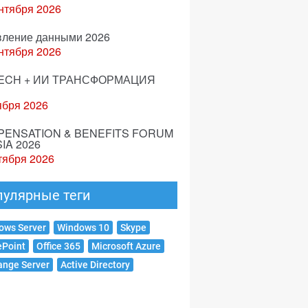
нтября 2026
вление данными 2026
нтября 2026
ECH + ИИ ТРАНСФОРМАЦИЯ
ября 2026
ENSATION & BENEFITS FORUM
IA 2026
тября 2026
пулярные теги
ows Server
Windows 10
Skype
ePoint
Office 365
Microsoft Azure
ange Server
Active Directory