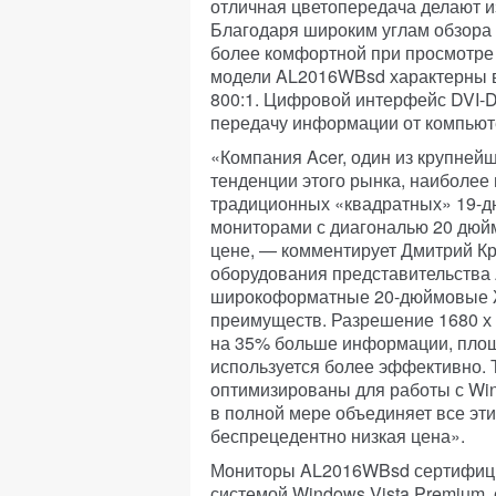
отличная цветопередача делают 
Благодаря широким углам обзора 
более комфортной при просмотре 
модели AL2016WBsd характерны вы
800:1. Цифровой интерфейс DVI-D
передачу информации от компьют
«Компания Acer, один из крупне
тенденции этого рынка, наиболее
традиционных «квадратных» 19-
мониторами с диагональю 20 дюйм
цене, — комментирует Дмитрий К
оборудования представительства 
широкоформатные 20-дюймовые 
преимуществ. Разрешение 1680 х 
на 35% больше информации, площ
используется более эффективно. 
оптимизированы для работы с Wi
в полной мере объединяет все эти
беспрецедентно низкая цена».
Мониторы AL2016WBsd сертифици
системой Windows Vista Premium,