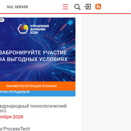
SQL SERVER
МА
-календарь
еждународный технологический
есс
тября 2026
м ProcessTech