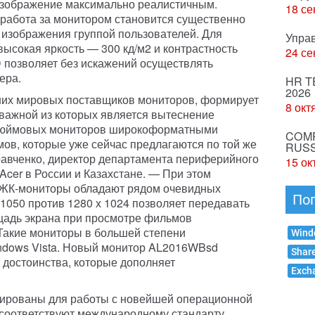
изображение максимально реалистичным.
18 се
работа за монитором становится существенно
изображения группой пользователей. Для
Упра
сокая яркость — 300 кд/м2 и контрастность
24 се
 позволяет без искажений осуществлять
ера.
HR T
2026
йших мировых поставщиков мониторов, формирует
8 окт
 важной из которых является вытеснение
дюймовых мониторов широкоформатными
COMP
ов, которые уже сейчас предлагаются по той же
RUSS
равченко, директор департамента периферийного
15 ок
Acer в России и Казахстане. — При этом
ЖК-мониторы обладают рядом очевидных
По
1050 против 1280 х 1024 позволяет передавать
адь экрана при просмотре фильмов
Такие мониторы в большей степени
Wind
ndows Vista. Новый монитор AL2016WBsd
Shar
 достоинства, которые дополняет
Exch
рованы для работы с новейшей операционной
 соответствуют международному стандарту