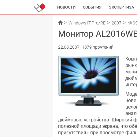
НОВОСТИ
СОБЫТИЯ
ЭКСПЕРТИЗА
Windows IT Pro/RE
2007
№ 0
Монитор AL2016WBs
22.08.2007
1879 прочтений
Комп
рынк
мони
дюйм
инте
Моде
нове
цело
анал
дюймовые устройства. Широкий ф
полезной площади экрана, что об
присутствия» при просмотре фил