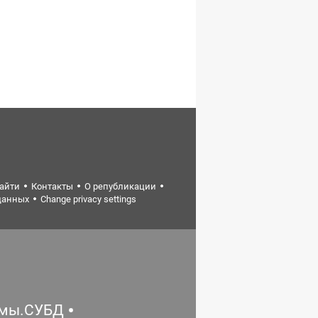
найти
Контакты
О републикации
данных
Change privacy settings
емы.СУБД