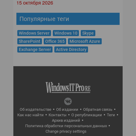
15 октября 2026
Популярные теги
Windows Server
Windows 10
Skype
SharePoint
Office 365
Microsoft Azure
Exchange Server
Active Directory
Об издательстве
Об издании
Обратная связь
Как нас найти
Контакты
О републикации
Теги
Архив изданий
Политика обработки персональных данных
Change privacy settings