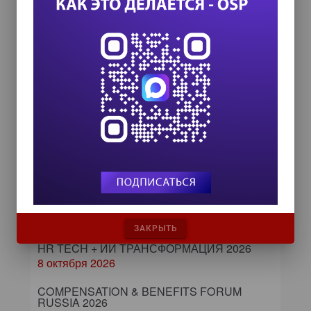
ИТ-календарь
III Международный технологический конгресс
8 сентября 2026
Форум ProcessTech
18 сентября 2026
Управление данными 2026
24 сентября 2026
ЗАКРЫТЬ
HR TECH + ИИ ТРАНСФОРМАЦИЯ 2026
8 октября 2026
COMPENSATION & BENEFITS FORUM
RUSSIA 2026