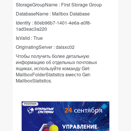
StorageGroupName : First Storage Group
DatabaseName : Mailbox Database
Identity : 80eb96b7-1401-4e6a-a0f8-
1ad3eac3a220
IsValid : True
OriginatingServer : dalsxc02
Чтобы получить более детальную
информацию об отдельных почтовых
ящиках, используйте команду Get-
MailboxFolderStatistics вместо Get-
MailboxStatistics.
РЕКЛАМА