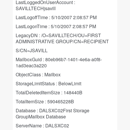
LastLoggedOnUserAccount :
SAVILLTECHjsavill
LastLogoffTime : 5/10/2007 2:08:57 PM
LastLogonTime : 5/10/2007 2:08:57 PM
LegacyDN : /O=SAVILLTECH/OU=FIRST
ADMINISTRATIVE GROUP/CN=RECIPIENT
S/CN=JSAVILL
MailboxGuid : 80eb96b7-1401-4e6a-a0f8-
1ad3eac3a220
ObjectClass : Mailbox
StorageLimitStatus : BelowLimit
TotalDeletedItemSize : 148440B
TotalItemSize : 590465228B
Database : DALSXC02First Storage
GroupMailbox Database
ServerName : DALSXC02