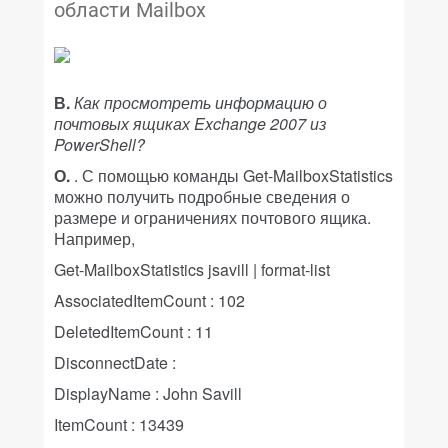
области Mailbox
В.
Как просмотреть информацию о
почтовых ящиках Exchange 2007 из
PowerShell?
О.
. С помощью команды Get-MailboxStatistics
можно получить подробные сведения о
размере и ограничениях почтового ящика.
Например,
Get-MailboxStatistics jsavill | format-list
AssociatedItemCount : 102
DeletedItemCount : 11
DisconnectDate :
DisplayName : John Savill
ItemCount : 13439