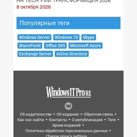
HR TECH + ИИ ТРАНСФОРМАЦИЯ 2026
8 октября 2026
Популярные теги
Windows Server
Windows 10
Skype
SharePoint
Office 365
Microsoft Azure
Exchange Server
Active Directory
Об издательстве
Об издании
Обратная связь
Как нас найти
Контакты
О републикации
Теги
Архив изданий
Политика обработки персональных данных
Change privacy settings