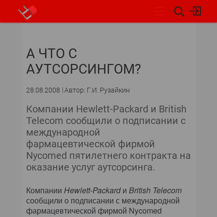
НОВОСТИ
А ЧТО С
СОБЫТИЯ
АУТСОРСИНГОМ?
ЭКСПЕРТИЗА
28.08.2008
Автор: Г.И. Рузайкин
ПОДПИСКА
Компании Hewlett-Packard и British
Telecom сообщили о подписании с
НОВОСТИ
международной
фармацевтической фирмой
АРХИВ
Nycomed пятилетнего контракта на
оказание услуг аутсорсинга.
ОБЗОРЫ И РЕЙТИНГИ
Компании
Hewlett-Packard
и
British Telecom
ПО И СЕРВИСЫ
сообщили о подписании с международной
фармацевтической фирмой Nycomed