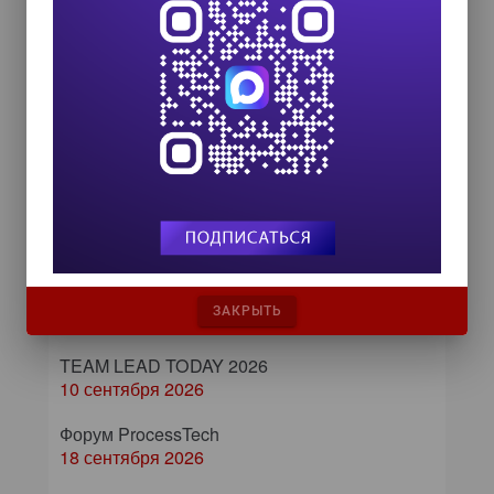
Самое читаемое
Лучший продукт 2016
ИТ-календарь
III Международный технологический конгресс
ЗАКРЫТЬ
8 сентября 2026
TEAM LEAD TODAY 2026
10 сентября 2026
Форум ProcessTech
18 сентября 2026