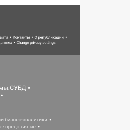
найти
Контакты
О републикации
данных
Change privacy settings
емы.СУБД
ии бизнес-аналитики
ое предприятие