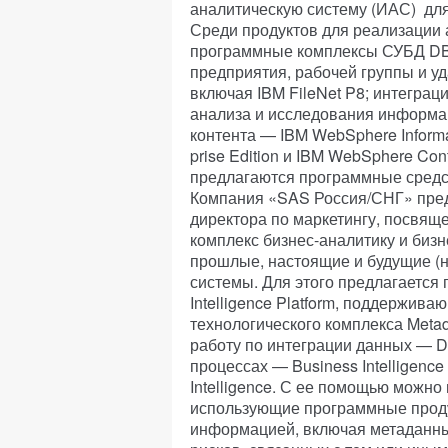
аналитическую систему (ИАС) дл
Среди продуктов для реализации
программные комплексы СУБД DB
предприятия, рабочей группы и у
включая IBM FileNet P8; интеграци
анализа и исследования информаци
контента — IBM WebSphere Informati
prise Edition и IBM WebSphere Con
предлагаются программные средс
Компания «SAS Россия/СНГ» пред
директора по маркетингу, посвя
комплекс бизнес-аналитику и бизн
прошлые, настоящие и будущие (н
системы. Для этого предлагается
Intelligence Platform, поддержив
технологического комплекса Metad
работу по интеграции данных — Da
процессах — Business Intelligence
Intelligence. С ее помощью можн
использующие программные проду
информацией, включая метаданны