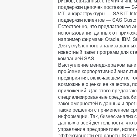
рисков, связанных с тем или иным
поддержки цепочек поставок — SAS
ИТ- инфраструктуры — SAS IT Intel
поддержки клиентов — SAS Custome
Естественно, что предлагаемая а
использования данных от прилож
например фирмами Oracle, IBM, Sieb
Для углубленного анализа данных
известный пакет программ для ст
компанией SAS.
Выступление менеджера компани
проблеме корпоративной аналити
предприятия, включающему не тол
возможные оценки ее качества, 
приложений. Для этого предлага
специализированные средства би
закономерностей в данных и прог
также решения с применением сре
информации. Так, бизнес-анализ 
данных о всей деятельности, что
управления предприятием, испол
эффективности его работы (Key Per