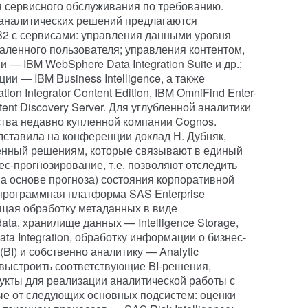
я сервисного обслуживания по требованию.
 аналитических решений предлагаются
2 с сервисами: управления данными уровня
даленного пользователя; управления контентом,
и — IBM WebSphere Data Integration Suite и др.;
и — IBM Business Intelligence, а также
on Integrator Content Edition, IBM OmniFind Enter-
tent Discovery Server. Для углубленной аналитики
тва недавно купленной компании Cognos.
ставила на конференции доклад Н. Дубняк,
щенный решениям, которые связывают в единый
ес-прогнозирование, т.е. позволяют отследить
а основе прогноза) состояния корпоративной
 программная платформа SAS Enterprise
ающая обработку метаданных в виде
ata, хранилище данных — Intelligence Storage,
ta Integration, обработку информации о бизнес-
 (BI) и собственно аналитику — Analytic
о выстроить соответствующие BI-решения,
кты для реализации аналитической работы с
е от следующих основных подсистем: оценки