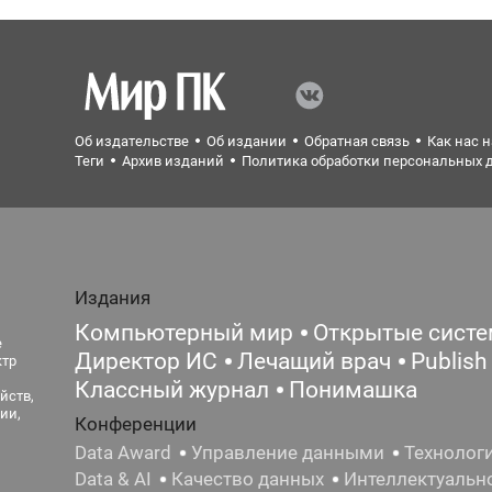
Об издательстве
Об издании
Обратная связь
Как нас 
Теги
Архив изданий
Политика обработки персональных 
Издания
Компьютерный мир
Открытые сист
е
Директор ИС
Лечащий врач
Publish
ктр
Классный журнал
Понимашка
йств,
ии,
Конференции
Data Award
Управление данными
Технолог
Data & AI
Качество данных
Интеллектуальн