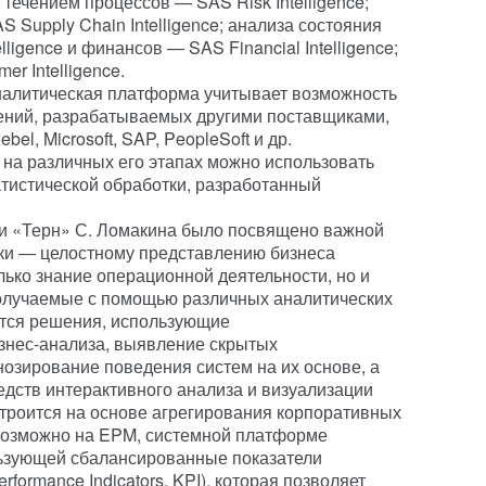
 течением процессов — SAS Risk Intelligence;
 Supply Chain Intelligence; анализа состояния
ligence и финансов — SAS Financial Intelligence;
r Intelligence.
налитическая платформа учитывает возможность
ений, разрабатываемых другими поставщиками,
el, Microsoft, SAP, PeopleSoft и др.
 на различных его этапах можно использовать
атистической обработки, разработанный
и «Терн» С. Ломакина было посвящено важной
ки — целостному представлению бизнеса
ько знание операционной деятельности, но и
получаемые с помощью различных аналитических
ются решения, использующие
знес-анализа, выявление скрытых
нозирование поведения систем на их основе, а
дств интерактивного анализа и визуализации
строится на основе агрегирования корпоративных
 возможно на EPM, системной платформе
ьзующей сбалансированные показатели
formance Indicators, KPI), которая позволяет