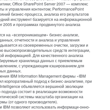
тики; Office SharePoint Server 2007 — комплекс
ты и управления контентом; PerformancePoint
ояний бизнес-процесса, анализа его результатов
едний инструмент базируется на информационной
er 2005 и программах продвинутого анализа
тся на «всепроникающем» бизнес-анализе,
нных, отчетности и анализа и управления
дывается из своевременных очистки, загрузки и
ю высокопроизводительных средств интеграции,
ой информацией. Для качественного анализа
бируемые хранилища данных с приемлемым
авлением, с упреждающим кэшированием для
ных данных.
ления IBM Information Management фирмы «IBM
ил корпоративный подход к бизнес-аналитике, при
 Intelligence объявляется вершиной эволюции
о подхода состоит в реализации возможности
тической системы масштаба организации на
мы (от одного производителя).
и IBM позволяют использовать информаци-онно-