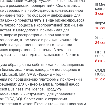
 из компании «Сибур-Русские шины» посвятила
III М
дам российских предприятий». Она отметила,
конгр
же уверовали в необходимость количественной
8 сен
онимание того, что обработку информации для
та можно представлять в виде бизнес-процесса,
Фору
ль такого процесса в корпоративной жизни, вне
18 се
астает, и методология, применимая для
х, широко распространена при анализе
Упра
оцессами, в том числе и реинжиниринга. Но
24 се
аботки существенно зависит от качества
ния корпоративной системы. А чем она
HR T
зультаты производства оказываются ближе к
2026
8 окт
руме обращают на себя внимание посвященные
 бизнес-аналитики, нашедшим воплощение в
COMP
RUSS
icrosoft, IBM, SAS, «Крок» и «Терн».
15 ок
ления по продвижению платформы приложений
о решениях для бизнес-анализа, полный набор
oft Business Intelligence. Продукты,
ес-анализ, и инструменты для управления
ют СУБД SQL Server 2005 с сервисами
ставления отчетов; Excel 2007 — пакет программ