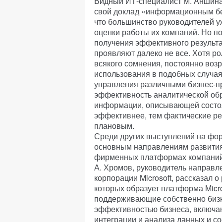
Видный ИТ-специалист М. Аншина
свой доклад «информационным бе
что большинство руководителей у
оценки работы их компаний. Но п
получения эффективного результа
проявляют далеко не все. Хотя ро
всякого сомнения, постоянно возр
использования в подобных случая
управления различными бизнес-пр
эффективность аналитической обр
информации, описывающей состоя
эффективнее, тем фактические ре
плановым.
Среди других выступлений на фо
основным направлениям развития
фирменных платформах компаний M
А. Хромов, руководитель направ
корпорации Microsoft, рассказал 
которых образует платформа Micros
поддерживающие собственно бизн
эффективностью бизнеса, включа
интеграции и анализа данных и со