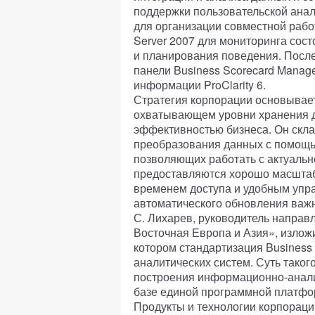
поддержки пользовательской анали
для организации совместной рабо
Server 2007 для мониторинга сост
и планирования поведения. Посл
панели Business Scorecard Manag
информации ProClarity 6.
Стратегия корпорации основывае
охватывающем уровни хранения да
эффективностью бизнеса. Он скла
преобразования данных с помощь
позволяющих работать с актуальн
предоставляются хорошо масшта
временем доступа и удобным упр
автоматического обновления важ
С. Лихарев, руководитель направ
Восточная Европа и Азия», излож
котором стандартизация Business
аналитических систем. Суть таког
построения информационно-анали
базе единой программной платфор
Продукты и технологии корпораци