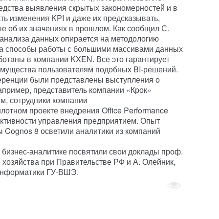
редства выявления скрытых закономерностей и в
ь изменения KPI и даже их предсказывать,
е об их значениях в прошлом. Как сообщил С.
 анализа данных опирается на методологию
, а способы работы с большими массивами данных
ботаны в компании KXEN. Все это гарантирует
мущества пользователям подобных BI-решений.
еренции были представлены выступления о
Например, представитель компании «Крок»
м, сотрудники компании
отном проекте внедрения Office Performance
ективности управления предприятием. Опыт
 Cognos 8 осветили аналитики из компаний
бизнес-аналитике посвятили свои доклады проф.
 хозяйства при Правительстве РФ и А. Олейник,
информатики ГУ-ВШЭ.