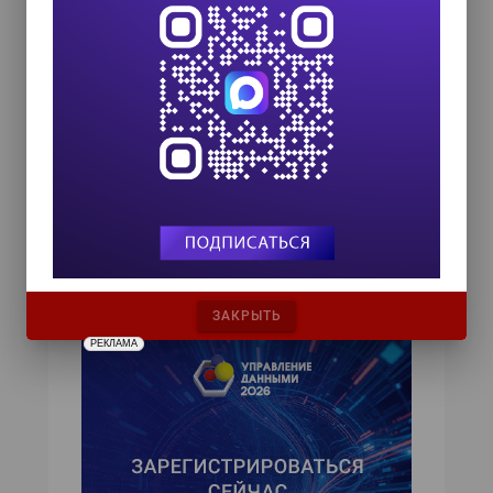
М.В. Ломоносова, имеется возможность
получения бесплатной обучающей версии
языка на сайте
www.ada-ru.org
.
Компания Ada Core не распространяет
программы, но оказывает техническую
поддержку пользователям языка. Для вузов
сущест-вует его бесплатная академическая
версия языка, но техническая поддержка
платная на договорной основе.
ЗАКРЫТЬ
РЕКЛАМА