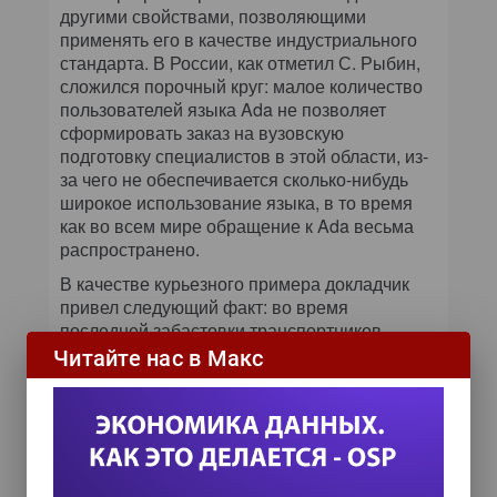
другими свойствами, позволяющими
применять его в качестве индустриального
стандарта. В России, как отметил С. Рыбин,
сложился порочный круг: малое количество
пользователей языка Ada не позволяет
сформировать заказ на вузовскую
подготовку специалистов в этой области, из-
за чего не обеспечивается сколько-нибудь
широкое использование языка, в то время
как во всем мире обращение к Ada весьма
распространено.
В качестве курьезного примера докладчик
привел следующий факт: во время
последней забастовки транспортников,
охватившей Францию, работала лишь 13-я
Читайте нас в Макс
линия Парижского метро, на которой
поездами управляют роботы, оснащенные
программами, написанными на языке Ada.
В настоящее время наряду с курсом по Ada,
читаемым на факультете ВМК МГУ им.