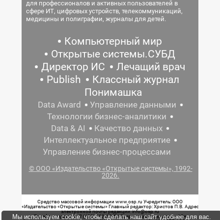
для профессионалов и активных пользователей в
сфере ИТ, цифровых устройств, телекоммуникаций,
медицины и полиграфии, журналы для детей.
Компьютерный мир
Открытые системы.СУБД
Директор ИС
Лечащий врач
Publish
Классный журнал
Понимашка
Data Award
Управление данными
Технологии бизнес-аналитики
Data & AI
Качество данных
Интеллектуальное предприятие
Управление бизнес-процессами
© ООО «Издательство «Открытые системы», 1992-
2026.
Средство массовой информации www.osp.ru Учредитель: ООО
«Издательство «Открытые системы» Главный редактор: Христов П.В. Адрес
электронной почты редакции: info@osp.ru
Мы используем cookie, чтобы сделать наш сайт удобнее для вас.
Телефон редакции: 7 (499) 703-18-54 Возрастная маркировка: 12+