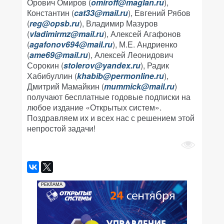
Орович Омиров (
omiroff@maglan.ru
),
Константин (
cat33@mail.ru
), Евгений Рябов
(
reg@opsb.ru
), Владимир Мазуров
(
vladimirmz@mail.ru
), Алексей Агафонов
(
agafonov694@mail.ru
), М.Е. Андриенко
(
ame69@mail.ru
), Алексей Леонидович
Сорокин (
stolerov@yandex.ru
), Радик
Хабибуллин (
khabib@permonline.ru
),
Дмитрий Мамайкин (
mummick@mail.ru
)
получают бесплатные годовые подписки на
любое издание «Открытых систем».
Поздравляем их и всех нас с решением этой
непростой задачи!
РЕКЛАМА