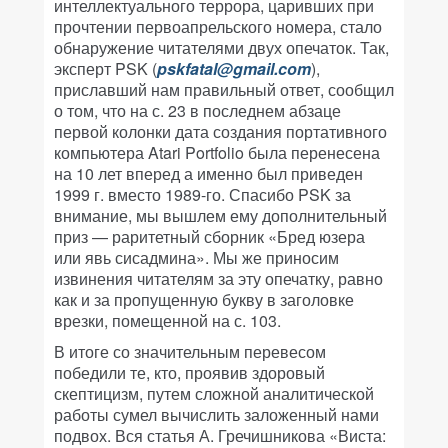
интеллектуального террора, царивших при
прочтении первоапрельского номера, стало
обнаружение читателями двух опечаток. Так,
эксперт PSK (
pskfatal@gmail.com
),
приславший нам правильный ответ, сообщил
о том, что на с. 23 в последнем абзаце
первой колонки дата создания портативного
компьютера Atari Portfolio была перенесена
на 10 лет вперед а именно был приведен
1999 г. вместо 1989-го. Спасибо PSK за
внимание, мы вышлем ему дополнительный
приз — раритетный сборник «Бред юзера
или явь сисадмина». Мы же приносим
извинения читателям за эту опечатку, равно
как и за пропущенную букву в заголовке
врезки, помещенной на с. 103.
В итоге со значительным перевесом
победили те, кто, проявив здоровый
скептицизм, путем сложной аналитической
работы сумел вычислить заложенный нами
подвох. Вся статья А. Гречишникова «Виста: