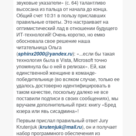
звуковые указатели» (с. 64) талантливо
высосана из пальца от начала до конца.
Общий счет 10:31 в пользу приславших
правильные ответы. Это настраивает на
оптимистический лад в отношении будущего
ИТ-технологий! Очень коротко, но емко
обосновала свое решение наша
читательница Ольга
(
sphinx2000@yandex.ru
): «...если бы такая
технология была в Vista, Microsoft точно
упомянула бы о ней в релизах». Ей, как
единственной женщине в команде-
победительнице (во всяком случае, только ее
удалось достоверно идентифицировать в
таком качестве, поскольку далеко не все
поставили подписи в своих сообщениях), мы
вручаем дополнительный приз: книгу «Бред
юзера или явь сисадмина»!
Первым прислал правильный ответ Jury
Krutenjuk (
krutenjuk@mail.ru
), он и получает
набор программного обеспечения из