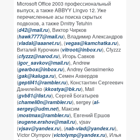
Microsoft Office 2003 профессиональный
выпуск, а также ABBYY Lingvo 12. Уже
перечисленные асы поиска скрытых
подвохов, а также Dmitry Tetuhin
(
d42@mail.ru
), Виктор Чирков
(
hawk7777@mail.ru
), Владимир Александров
(
vladal@aaanet.ru
), (
vegas@kamchatka.ru
),
Виталий Курочкин (
vitroot@inbox.ru
), Cfyzzz
(
cfyzzz@narod.ru
), Игорь Савков
(
igor_savkov@mail.ru
), Andrew
(
gearbox@inbox.ru
), Andrey Gerasimenko
(
gak@kaluga.ru
), Семен Ахвердов
(
geptil41@rambler.ru
), Константин Сергеевич
Данилейко (
kkostya@bk.ru
), Mail
(
gvb81@list.ru
), Сергей Богатырев
(
chameli0n@rambler.ru
), sergey (
al-
sergey@udm.net
), Максим
(
mostmax@rambler.ru
), Евгений Ершов
(
eugene.ershov@mail.ru
), vjsav
(
vjsav@yandex.ru
), (
nab-vlad@yandex.ru
),
Victor Olympov (
victolymp@yandex.ru
), Илья