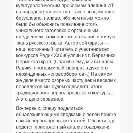
культурологическим проблемам влияния ИТ
на народное творчество. Такое воздействие,
безусловно, налицо, ибо чем иным можно
было бы объяснить появление столь
уникального заголовка с органичным
внедрением заокеанского названия в живую
ткань русского языка. Автор сей фразы —
наш постоянный читатель и участник всех
конкурсов Радик Хабибуллин из г. Березники
Пермского края. (Спасибо ему, мы вышлем
Радику программный сюрприз в духе его
неожиданных «словооборотов».) На самом
же деле вместо озорных частушек и веселых
переплясов мы будем подводить итоги
традиционного первоапрельского конкурса.
А это дело серьезное.
Во-первых, спешу поделиться
обнадеживающими сводками с полей поиска
самых первоапрельских статей. Области, где
ведется пристрастный анализ содержания
на наличие подвохов, непрерывно