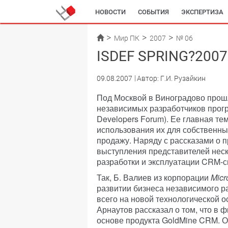
НОВОСТИ
СОБЫТИЯ
ЭКСПЕРТИЗА
Мир ПК
2007
№ 06
ISDEF SPRING?2007
09.08.2007
Автор: Г.И. Рузайкин
Под Москвой в Виноградово прош
независимых разработчиков прогр
Developers Forum). Ее главная т
использования их для собственных
продажу. Наряду с рассказами о п
выступления представителей нес
разработки и эксплуатации CRM-с
Так, Б. Валиев из корпорации
Micr
развитии бизнеса независимого р
всего на новой технологической ос
Арнаутов рассказал о том, что в
основе продукта GoldMine CRM. 