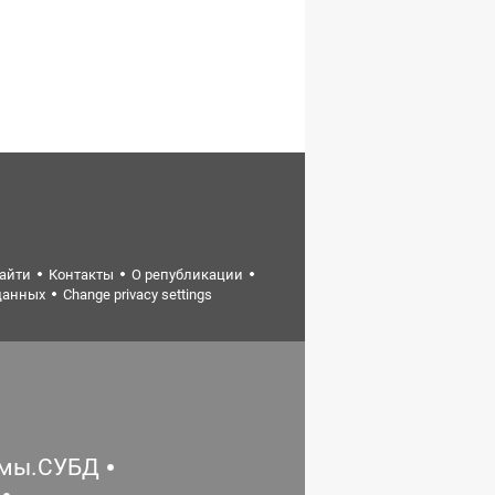
найти
Контакты
О републикации
данных
Change privacy settings
емы.СУБД