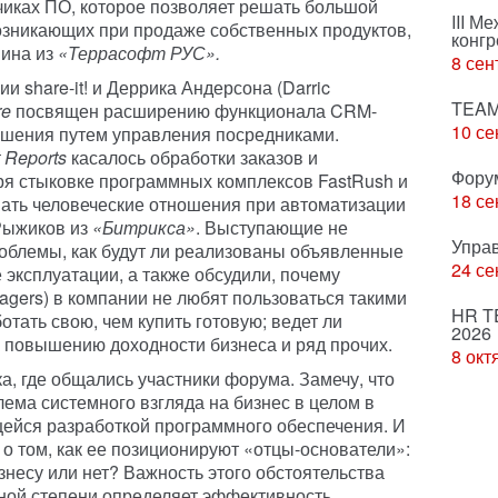
иках ПО, которое позволяет решать большой
III М
озникающих при продаже собственных продуктов,
конгр
шина из
«Террасофт РУС».
8 сен
 share-it! и Деррика Андерсона (Darric
TEAM
re
посвящен расширению функционала CRM-
10 се
ешения путем управления посредниками.
 Reports
касалось обработки заказов и
Фору
ря стыковке программных комплексов FastRush и
18 се
ать человеческие отношения при автоматизации
Рыжиков из
«Битрикса»
. Выступающие не
Упра
роблемы, как будут ли реализованы объявленные
24 се
эксплуатации, а также обсудили, почему
agers) в компании не любят пользоваться такими
HR T
отать свою, чем купить готовую; ведет ли
2026
 повышению доходности бизнеса и ряд прочих.
8 окт
а, где общались участники форума. Замечу, что
ема системного взгляда на бизнес в целом в
ейся разработкой программного обеспечения. И
о том, как ее позиционируют «отцы-основатели»:
несу или нет? Важность этого обстоятельства
ьной степени определяет эффективность