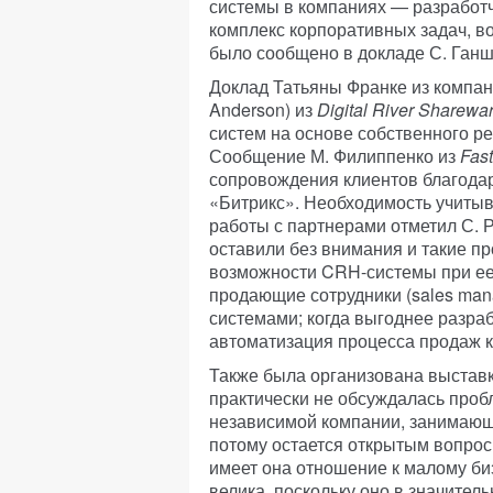
системы в компаниях — разработч
комплекс корпоративных задач, в
было сообщено в докладе С. Ган
Доклад Татьяны Франке из компании
Anderson) из
Digital River Sharewa
систем на основе собственного р
Сообщение М. Филиппенко из
Fast
сопровождения клиентов благода
«Битрикс». Необходимость учитыв
работы с партнерами отметил С. 
оставили без внимания и такие п
возможности CRH-системы при ее 
продающие сотрудники (sales man
системами; когда выгоднее разраб
автоматизация процесса продаж к
Также была организована выставк
практически не обсуждалась пробл
независимой компании, занимающ
потому остается открытым вопрос 
имеет она отношение к малому биз
велика, поскольку оно в значител