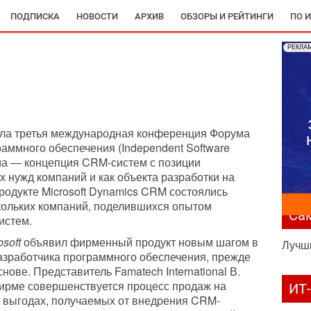
ПОДПИСКА
НОВОСТИ
АРХИВ
ОБЗОРЫ И РЕЙТИНГИ
ПО 
РЕКЛА
ла третья международная конференция Форума
аммного обеспечения (Independent Software
ема — концепция CRM-систем с позиции
 нужд компаний и как объекта разработки на
родукте Microsoft Dynamics CRM состоялись
кольких компаний, поделившихся опытом
Са
истем.
osoft
объявил фирменный продукт новым шагом в
Лучш
азработчика программного обеспечения, прежде
нове. Представитель Famatech International В.
 фирме совершенствуется процесс продаж на
ИТ
О выгодах, получаемых от внедрения CRM-