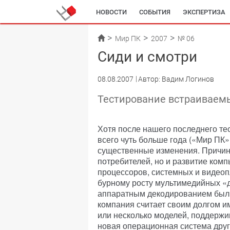
НОВОСТИ
СОБЫТИЯ
ЭКСПЕРТИЗА
Мир ПК
2007
№ 06
Сиди и смотри
08.08.2007
Автор: Вадим Логинов
Тестирование встраиваем
Хотя после нашего последнего т
всего чуть больше года («Мир ПК»
существенные изменения. Причино
потребителей, но и развитие ком
процессоров, системных и видеопл
бурному росту мультимедийных «д
аппаратным декодированием были 
компания считает своим долгом и
или несколько моделей, поддерж
новая операционная система други