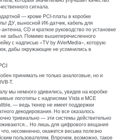
чественного сигнала.
дартной — кроме PCI-платы в коробке
ьт ДУ, выносной ИК-датчик, кабель для
-антенна, CD и краткое руководство по установке
ть не забыл. Помимо вышеперечисленного
ейку с надписью «TV by AVerMedia», которую
лок, дабы окружающие не усомнились в
PCI
обен принимать не только аналоговые, но и
DVB-T.
алу мы немного удивились, увидев на коробке
чивые логотипы с надписями Vista и MCE
ible, — ведь тюнер не имеет поддержки
тного декодирования. Но все оказалось
точно тривиально — эти системы действительно
рживаются... Но лишь для цифрового вещания
 что, несомненно, окажется весьма полезно
йским пользователям. Впрочем, возможно, такое