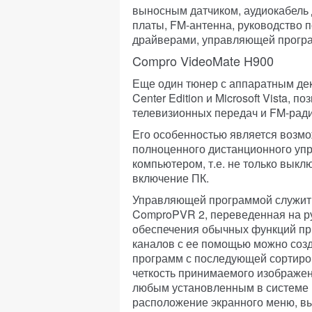
выносным датчиком, аудиокабель
платы, FM-антенна, руководство п
драйверами, управляющей програ
Compro VideoMate H900
Еще один тюнер с аппаратным д
Center Edition и Microsoft Vista,
телевизионных передач и FM-ради
Его особенностью является возм
полноценного дистанционного уп
компьютером, т.е. не только выклю
включение ПК.
Управляющей программой служи
ComproPVR 2, переведенная на р
обеспечения обычных функций пр
каналов с ее помощью можно созд
программ с последующей сортиро
четкость принимаемого изображен
любым установленным в системе к
расположение экранного меню, вы