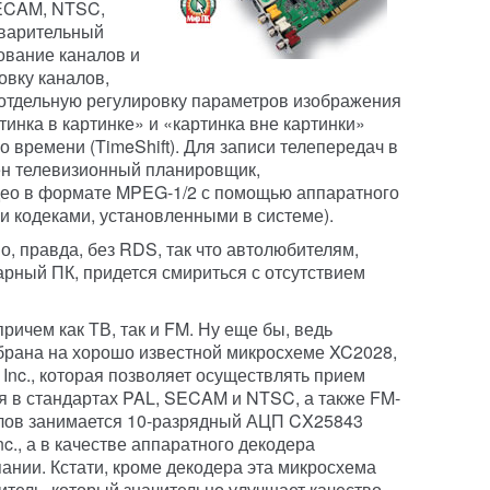
SECAM, NTSC,
дварительный
ование каналов и
овку каналов,
 отдельную регулировку параметров изображения
тинка в картинке» и «картинка вне картинки»
о времени (TimeShift). Для записи телепередач в
н телевизионный планировщик,
ео в формате MPEG-1/2 с помощью аппаратного
и кодеками, установленными в системе).
о, правда, без RDS, так что автолюбителям,
рный ПК, придется смириться с отсутствием
ричем как ТВ, так и FM. Ну еще бы, ведь
брана на хорошо известной микросхеме XC2028,
Inc., которая позволяет осуществлять прием
я в стандартах PAL, SECAM и NTSC, а также FM-
лов занимается 10-разрядный АЦП CX25843
c., а в качестве аппаратного декодера
ании. Кстати, кроме декодера эта микросхема
ель, который значительно улучшает качество