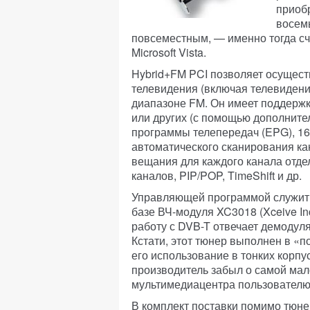
приобр
восем
повсеместным, — именно тогда сч
Microsoft Vista.
Hybrid+FM PCI позволяет осущест
телевидения (включая телевидени
диапазоне FM. Он имеет поддерж
или других (с помощью дополните
программы телепередач (EPG), 16
автоматического сканирования ка
вещания для каждого канала отде
каналов, PIP/POP, TimeShift и др.
Управляющей программой служит 
базе ВЧ-модуля XC3018 (Xceive In
работу с DVB-T отвечает демодуля
Кстати, этот тюнер выполнен в «п
его использование в тонких корпу
производитель забыл о самой ма
мультимедиацентра пользователю 
В комплект поставки помимо тюне