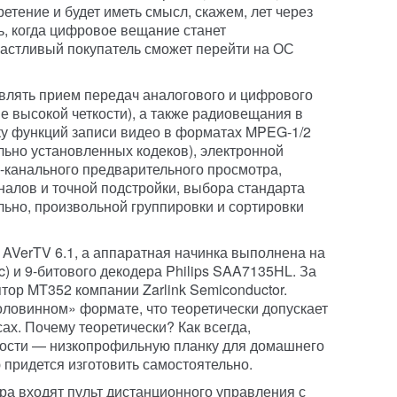
етение и будет иметь смысл, скажем, лет через
ь, когда цифровое вещание станет
астливый покупатель сможет перейти на ОС
влять прием передач аналогового и цифрового
е высокой четкости), а также радиовещания в
ку функций записи видео в форматах MPEG-1/2
льно установленных кодеков), электронной
-канального предварительного просмотра,
налов и точной подстройки, выбора стандарта
льно, произвольной группировки и сортировки
AVerTV 6.1, а аппаратная начинка выполнена на
c) и 9-битового декодера Philips SAA7135HL. За
тор MT352 компании Zarlink Semiconductor.
оловинном» формате, что теоретически допускает
сах. Почему теоретически? Как всегда,
лости — низкопрофильную планку для домашнего
придется изготовить самостоятельно.
ра входят пульт дистанционного управления с