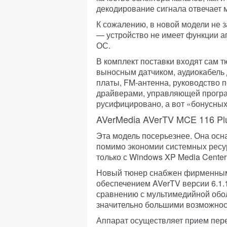
декодирование сигнала отвечает 
К сожалению, в новой модели не з
— устройство не имеет функции а
ОС.
В комплект поставки входят сам т
выносным датчиком, аудиокабель
платы, FM-антенна, руководство п
драйверами, управляющей програ
русифицировано, а вот «бонусных
AVerMedia AVerTV MCE 116 Pl
Эта модель посерьезнее. Она ос
помимо экономии системных ресур
только с Windows XP Media Center E
Новый тюнер снабжен фирменны
обеспечением AVerTV версии 6.1.
сравнению с мультимедийной обол
значительно большими возможнос
Аппарат осуществляет прием пер