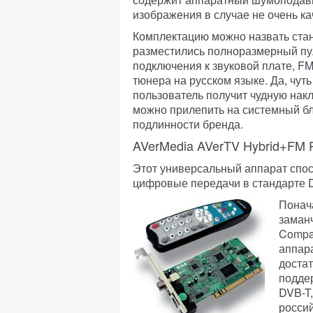
изображения в случае не очень ка
Комплектацию можно назвать стан
разместились полноразмерный пул
подключения к звуковой плате, FM
тюнера на русском языке. Да, чу
пользователь получит чудную накл
можно прилепить на системный б
подлинности бренда.
AVerMedia AVerTV Hybrid+FM 
Этот универсальный аппарат спос
цифровые передачи в стандарте 
Понач
заман
Compat
аппара
доста
подде
DVB-T,
росси