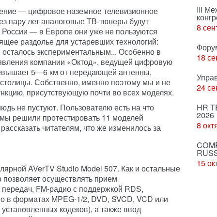
III М
ение — цифровое наземное телевизионное
конгр
рез пару лет аналоговые ТВ-тюнеры будут
8 сен
 России — в Европе они уже не пользуются
оящее раздолье для устаревших технологий:
Фору
 осталось экспериментальным... Особенно в
18 се
явления компании «Октод», ведущей цифровую
ревышает 5—6 км от передающей антенны,
Упра
столицы. Собственно, именно поэтому мы и не
24 се
нкцию, присутствующую почти во всех моделях.
юдь не пустуют. Пользователю есть на что
HR T
2026
 мы решили протестировать 11 моделей
8 окт
рассказать читателям, что же изменилось за
COMP
RUSS
15 ок
лярной AVerTV Studio Model 507. Как и остальные
р позволяет осуществлять прием
 передач, FM-радио с поддержкой RDS,
ео в форматах MPEG-1/2, DVD, SVCD, VCD или
 установленных кодеков), а также ввод