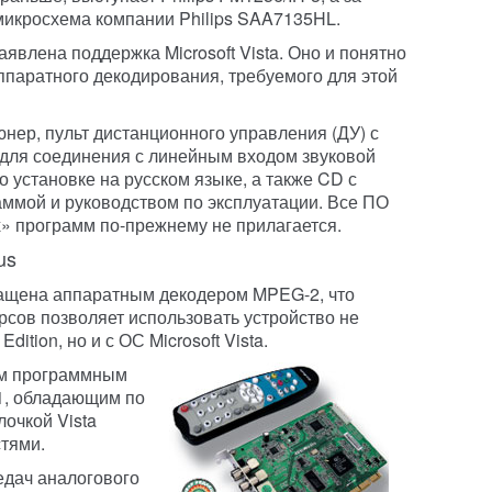
микросхема компании Philips SAA7135HL.
аявлена поддержка Microsoft Vista. Оно и понятно
ппаратного декодирования, требуемого для этой
юнер, пульт дистанционного управления (ДУ) с
 для соединения с линейным входом звуковой
о установке на русском языке, а также CD с
ммой и руководством по эксплуатации. Все ПО
» программ по-прежнему не прилагается.
us
нащена аппаратным декодером MPEG-2, что
сов позволяет использовать устройство не
dition, но и с ОС Microsoft Vista.
м программным
1, обладающим по
очкой Vista
тями.
едач аналогового