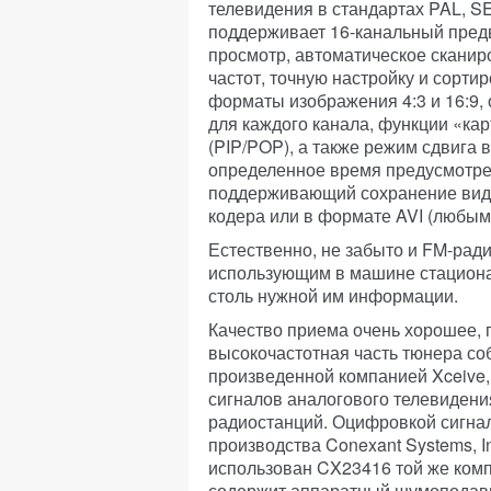
телевидения в стандартах PAL, 
поддерживает 16-канальный пре
просмотр, автоматическое сканир
частот, точную настройку и сортир
форматы изображения 4:3 и 16:9,
для каждого канала, функции «кар
(PIP/POP), а также режим сдвига в
определенное время предусмотре
поддерживающий сохранение вид
кодера или в формате AVI (любым
Естественно, не забыто и FM-ради
использующим в машине стациона
столь нужной им информации.
Качество приема очень хорошее, п
высокочастотная часть тюнера со
произведенной компанией Xceive, 
сигналов аналогового телевидени
радиостанций. Оцифровкой сигна
производства Conexant Systems, In
использован CX23416 той же комп
содержит аппаратный шумоподавит