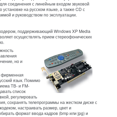
 для соединения с линейным входом звуковой
о установке на русском языке, а также CD с
ммой и руководством по эксплуатации.
екодером, поддерживающий Windows XP Media
 позволяет осуществлять прием стереофонических
о.
ожность
равления
чение, но и
т фирменная
усский язык. Помимо
иема ТВ- и FM-
авать список
вкой, регулировать
ия, сохранять телепрограммы на жестком диске с
одеком, настраивать размер, цвет и
бирать формат ввода кадров (bmp или jpg) и