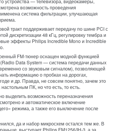
го устройства — телевизора, видеокамеры,
смотрена возможность проведения
применена система фильтрации, улучшающая
приема.
овой тракт поддерживает передачу по шине PCI с
отой дискретизации 48 кГц, регулировку тембра и
вые эффекты Philips Incredible Mono и Incredible
o.
оенный FM-тюнер оснащен модной функцией
(Radio Data System — система передачи данных
временно со звуковым сигналом), позволяющей
чать информацию о пробках на дорогах,
оде и др. Правда, не совсем понятно, зачем это
настольным ПК, но что есть, то есть.
но выделить возможность переназначения
усмотрено и автоматическое включение
его» режима, а также его выключение после
нился, да и набор микросхем остался тем же. В
 раньше, выступает Philips FM1256/IH-3, а за