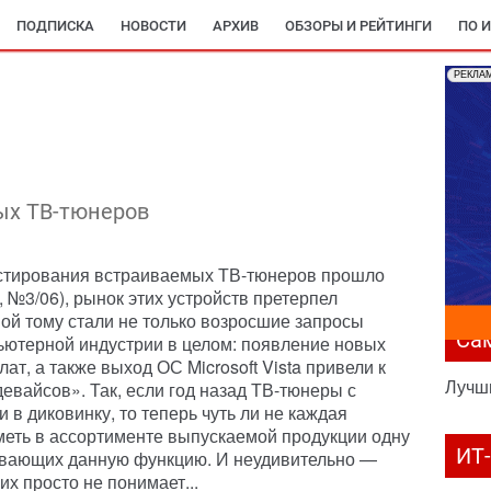
ПОДПИСКА
НОВОСТИ
АРХИВ
ОБЗОРЫ И РЕЙТИНГИ
ПО 
РЕКЛА
ых ТВ-тюнеров
естирования встраиваемых ТВ-тюнеров прошло
, №3/06), рынок этих устройств претерпел
й тому стали не только возросшие запросы
Са
пьютерной индустрии в целом: появление новых
ат, а также выход ОС Microsoft Vista привели к
Лучш
евайсов». Так, если год назад ТВ-тюнеры с
в диковинку, то теперь чуть ли не каждая
меть в ассортименте выпускаемой продукции одну
ИТ
ивающих данную функцию. И неудивительно —
х просто не понимает...