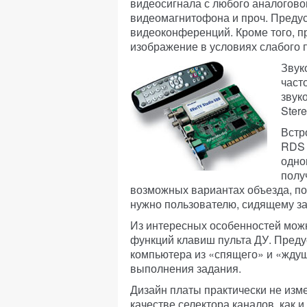
видеосигнала с любого аналогово
видеомагнитофона и проч. Преду
видеоконференций. Кроме того, 
изображение в условиях слабого 
Звук
част
звуко
Stere
Встр
RDS 
одно
полу
возможных вариантах объезда, пог
нужно пользователю, сидящему за 
Из интересных особенностей мож
функций клавиш пульта ДУ. Пред
компьютера из «спящего» и «ждущ
выполнения задания.
Дизайн платы практически не изме
качестве селектора каналов, как и