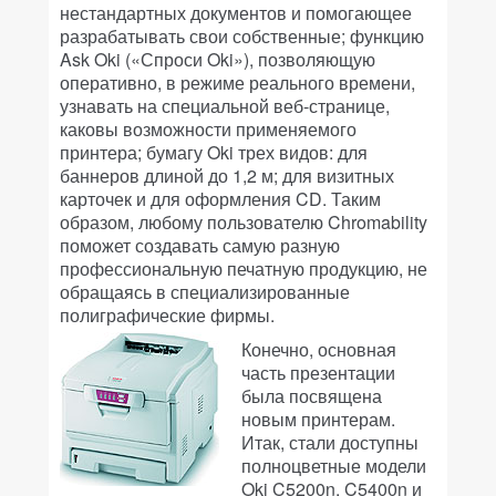
нестандартных документов и помогающее
разрабатывать свои собственные; функцию
Ask Oki («Спроси Oki»), позволяющую
оперативно, в режиме реального времени,
узнавать на специальной веб-странице,
каковы возможности применяемого
принтера; бумагу Oki трех видов: для
баннеров длиной до 1,2 м; для визитных
карточек и для оформления CD. Таким
образом, любому пользователю Chromability
поможет создавать самую разную
профессиональную печатную продукцию, не
обращаясь в специализированные
полиграфические фирмы.
Конечно, основная
часть презентации
была посвящена
новым принтерам.
Итак, стали доступны
полноцветные модели
Oki C5200n, C5400n и